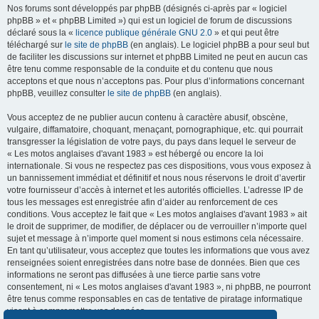
Nos forums sont développés par phpBB (désignés ci-après par « logiciel
phpBB » et « phpBB Limited ») qui est un logiciel de forum de discussions
déclaré sous la «
licence publique générale GNU 2.0
» et qui peut être
téléchargé sur
le site de phpBB
(en anglais). Le logiciel phpBB a pour seul but
de faciliter les discussions sur internet et phpBB Limited ne peut en aucun cas
être tenu comme responsable de la conduite et du contenu que nous
acceptons et que nous n’acceptons pas. Pour plus d’informations concernant
phpBB, veuillez consulter
le site de phpBB
(en anglais).
Vous acceptez de ne publier aucun contenu à caractère abusif, obscène,
vulgaire, diffamatoire, choquant, menaçant, pornographique, etc. qui pourrait
transgresser la législation de votre pays, du pays dans lequel le serveur de
« Les motos anglaises d'avant 1983 » est hébergé ou encore la loi
internationale. Si vous ne respectez pas ces dispositions, vous vous exposez à
un bannissement immédiat et définitif et nous nous réservons le droit d’avertir
votre fournisseur d’accès à internet et les autorités officielles. L’adresse IP de
tous les messages est enregistrée afin d’aider au renforcement de ces
conditions. Vous acceptez le fait que « Les motos anglaises d'avant 1983 » ait
le droit de supprimer, de modifier, de déplacer ou de verrouiller n’importe quel
sujet et message à n’importe quel moment si nous estimons cela nécessaire.
En tant qu’utilisateur, vous acceptez que toutes les informations que vous avez
renseignées soient enregistrées dans notre base de données. Bien que ces
informations ne seront pas diffusées à une tierce partie sans votre
consentement, ni « Les motos anglaises d'avant 1983 », ni phpBB, ne pourront
être tenus comme responsables en cas de tentative de piratage informatique
visant à compromettre vos données.