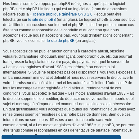
Nos forums sont développés par phpBB (désignés ci-après par « logiciel
phpBB » et « phpBB Limited ») qui est un logiciel de forum de discussions
déclaré sous la «
licence publique générale GNU 2.0
» et qui peut être
téléchargé sur
le site de phpBB
(en anglais). Le logiciel phpBB a pour seul but
de faciliter les discussions sur internet et phpBB Limited ne peut en aucun cas
être tenu comme responsable de la conduite et du contenu que nous
acceptons et que nous n’acceptons pas. Pour plus d’informations concernant
phpBB, veuillez consulter
le site de phpBB
(en anglais).
Vous acceptez de ne publier aucun contenu à caractère abusif, obscène,
vulgaire, diffamatoire, choquant, menaçant, pornographique, etc. qui pourrait
transgresser la législation de votre pays, du pays dans lequel le serveur de
« Les motos anglaises d'avant 1983 » est hébergé ou encore la loi
internationale. Si vous ne respectez pas ces dispositions, vous vous exposez à
un bannissement immédiat et définitif et nous nous réservons le droit d’avertir
votre fournisseur d’accès à internet et les autorités officielles. L’adresse IP de
tous les messages est enregistrée afin d’aider au renforcement de ces
conditions. Vous acceptez le fait que « Les motos anglaises d'avant 1983 » ait
le droit de supprimer, de modifier, de déplacer ou de verrouiller n’importe quel
sujet et message à n’importe quel moment si nous estimons cela nécessaire.
En tant qu’utilisateur, vous acceptez que toutes les informations que vous avez
renseignées soient enregistrées dans notre base de données. Bien que ces
informations ne seront pas diffusées à une tierce partie sans votre
consentement, ni « Les motos anglaises d'avant 1983 », ni phpBB, ne pourront
être tenus comme responsables en cas de tentative de piratage informatique
visant à compromettre vos données.