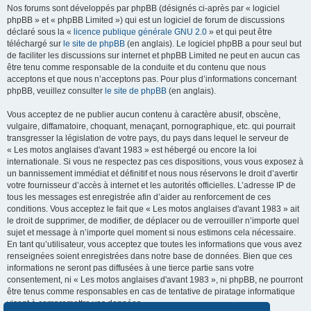
Nos forums sont développés par phpBB (désignés ci-après par « logiciel
phpBB » et « phpBB Limited ») qui est un logiciel de forum de discussions
déclaré sous la «
licence publique générale GNU 2.0
» et qui peut être
téléchargé sur
le site de phpBB
(en anglais). Le logiciel phpBB a pour seul but
de faciliter les discussions sur internet et phpBB Limited ne peut en aucun cas
être tenu comme responsable de la conduite et du contenu que nous
acceptons et que nous n’acceptons pas. Pour plus d’informations concernant
phpBB, veuillez consulter
le site de phpBB
(en anglais).
Vous acceptez de ne publier aucun contenu à caractère abusif, obscène,
vulgaire, diffamatoire, choquant, menaçant, pornographique, etc. qui pourrait
transgresser la législation de votre pays, du pays dans lequel le serveur de
« Les motos anglaises d'avant 1983 » est hébergé ou encore la loi
internationale. Si vous ne respectez pas ces dispositions, vous vous exposez à
un bannissement immédiat et définitif et nous nous réservons le droit d’avertir
votre fournisseur d’accès à internet et les autorités officielles. L’adresse IP de
tous les messages est enregistrée afin d’aider au renforcement de ces
conditions. Vous acceptez le fait que « Les motos anglaises d'avant 1983 » ait
le droit de supprimer, de modifier, de déplacer ou de verrouiller n’importe quel
sujet et message à n’importe quel moment si nous estimons cela nécessaire.
En tant qu’utilisateur, vous acceptez que toutes les informations que vous avez
renseignées soient enregistrées dans notre base de données. Bien que ces
informations ne seront pas diffusées à une tierce partie sans votre
consentement, ni « Les motos anglaises d'avant 1983 », ni phpBB, ne pourront
être tenus comme responsables en cas de tentative de piratage informatique
visant à compromettre vos données.