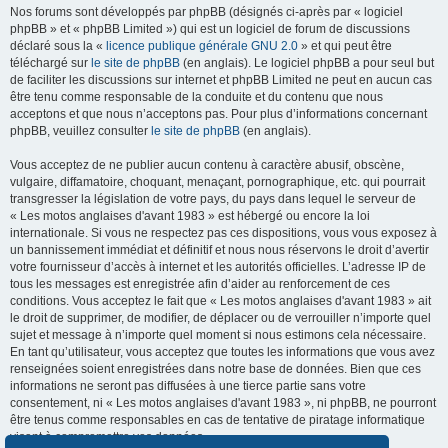
Nos forums sont développés par phpBB (désignés ci-après par « logiciel
phpBB » et « phpBB Limited ») qui est un logiciel de forum de discussions
déclaré sous la «
licence publique générale GNU 2.0
» et qui peut être
téléchargé sur
le site de phpBB
(en anglais). Le logiciel phpBB a pour seul but
de faciliter les discussions sur internet et phpBB Limited ne peut en aucun cas
être tenu comme responsable de la conduite et du contenu que nous
acceptons et que nous n’acceptons pas. Pour plus d’informations concernant
phpBB, veuillez consulter
le site de phpBB
(en anglais).
Vous acceptez de ne publier aucun contenu à caractère abusif, obscène,
vulgaire, diffamatoire, choquant, menaçant, pornographique, etc. qui pourrait
transgresser la législation de votre pays, du pays dans lequel le serveur de
« Les motos anglaises d'avant 1983 » est hébergé ou encore la loi
internationale. Si vous ne respectez pas ces dispositions, vous vous exposez à
un bannissement immédiat et définitif et nous nous réservons le droit d’avertir
votre fournisseur d’accès à internet et les autorités officielles. L’adresse IP de
tous les messages est enregistrée afin d’aider au renforcement de ces
conditions. Vous acceptez le fait que « Les motos anglaises d'avant 1983 » ait
le droit de supprimer, de modifier, de déplacer ou de verrouiller n’importe quel
sujet et message à n’importe quel moment si nous estimons cela nécessaire.
En tant qu’utilisateur, vous acceptez que toutes les informations que vous avez
renseignées soient enregistrées dans notre base de données. Bien que ces
informations ne seront pas diffusées à une tierce partie sans votre
consentement, ni « Les motos anglaises d'avant 1983 », ni phpBB, ne pourront
être tenus comme responsables en cas de tentative de piratage informatique
visant à compromettre vos données.