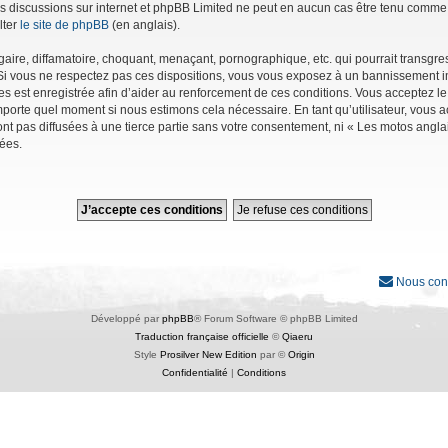
r les discussions sur internet et phpBB Limited ne peut en aucun cas être tenu co
lter
le site de phpBB
(en anglais).
ire, diffamatoire, choquant, menaçant, pornographique, etc. qui pourrait transgres
Si vous ne respectez pas ces dispositions, vous vous exposez à un bannissement immé
ages est enregistrée afin d’aider au renforcement de ces conditions. Vous acceptez le
importe quel moment si nous estimons cela nécessaire. En tant qu’utilisateur, vous
nt pas diffusées à une tierce partie sans votre consentement, ni « Les motos angl
ées.
Nous con
Développé par
phpBB
® Forum Software © phpBB Limited
Traduction française officielle
©
Qiaeru
Style
Prosilver New Edition
par ©
Origin
Confidentialité
|
Conditions