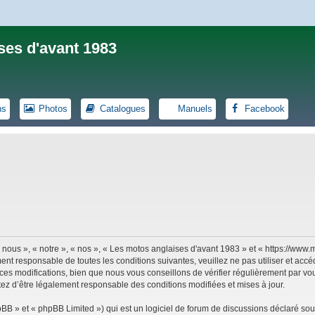
ses d'avant 1983
ns
Photos
Catalogues
Manuels
Facebook
 nous », « notre », « nos », « Les motos anglaises d'avant 1983 » et « https://ww
ent responsable de toutes les conditions suivantes, veuillez ne pas utiliser et ac
es modifications, bien que nous vous conseillons de vérifier régulièrement par vou
tez d’être légalement responsable des conditions modifiées et mises à jour.
B » et « phpBB Limited ») qui est un logiciel de forum de discussions déclaré sou