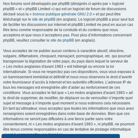
Nos forums sont développés par phpBB (désignés ci-après par « logiciel
phpBB » et « phpBB Limited ») qui est un logiciel de forum de discussions
déclaré sous la «
licence publique générale GNU 2.0
» et qui peut être
téléchargé sur
le site de phpBB
(en anglais). Le logiciel phpBB a pour seul but
de faciliter les discussions sur internet et phpBB Limited ne peut en aucun cas
être tenu comme responsable de la conduite et du contenu que nous
acceptons et que nous n’acceptons pas. Pour plus d’informations concernant
phpBB, veuillez consulter
le site de phpBB
(en anglais).
Vous acceptez de ne publier aucun contenu à caractère abusif, obscène,
vulgaire, diffamatoire, choquant, menaçant, pornographique, etc. qui pourrait
transgresser la législation de votre pays, du pays dans lequel le serveur de
« Les motos anglaises d'avant 1983 » est hébergé ou encore la loi
internationale. Si vous ne respectez pas ces dispositions, vous vous exposez à
un bannissement immédiat et définitif et nous nous réservons le droit d’avertir
votre fournisseur d’accès à internet et les autorités officielles. L’adresse IP de
tous les messages est enregistrée afin d’aider au renforcement de ces
conditions. Vous acceptez le fait que « Les motos anglaises d'avant 1983 » ait
le droit de supprimer, de modifier, de déplacer ou de verrouiller n’importe quel
sujet et message à n’importe quel moment si nous estimons cela nécessaire.
En tant qu’utilisateur, vous acceptez que toutes les informations que vous avez
renseignées soient enregistrées dans notre base de données. Bien que ces
informations ne seront pas diffusées à une tierce partie sans votre
consentement, ni « Les motos anglaises d'avant 1983 », ni phpBB, ne pourront
être tenus comme responsables en cas de tentative de piratage informatique
visant à compromettre vos données.