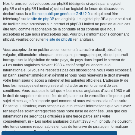
Nos forums sont développés par phpBB (désignés ci-après par « logiciel
phpBB » et « phpBB Limited ») qui est un logiciel de forum de discussions
déclaré sous la «
licence publique générale GNU 2.0
» et qui peut être
téléchargé sur
le site de phpBB
(en anglais). Le logiciel phpBB a pour seul but
de faciliter les discussions sur internet et phpBB Limited ne peut en aucun cas
être tenu comme responsable de la conduite et du contenu que nous
acceptons et que nous n’acceptons pas. Pour plus d’informations concernant
phpBB, veuillez consulter
le site de phpBB
(en anglais).
Vous acceptez de ne publier aucun contenu à caractère abusif, obscène,
vulgaire, diffamatoire, choquant, menaçant, pornographique, etc. qui pourrait
transgresser la législation de votre pays, du pays dans lequel le serveur de
« Les motos anglaises d'avant 1983 » est hébergé ou encore la loi
internationale. Si vous ne respectez pas ces dispositions, vous vous exposez à
un bannissement immédiat et définitif et nous nous réservons le droit d’avertir
votre fournisseur d’accès à internet et les autorités officielles. L’adresse IP de
tous les messages est enregistrée afin d’aider au renforcement de ces
conditions. Vous acceptez le fait que « Les motos anglaises d'avant 1983 » ait
le droit de supprimer, de modifier, de déplacer ou de verrouiller n’importe quel
sujet et message à n’importe quel moment si nous estimons cela nécessaire.
En tant qu’utilisateur, vous acceptez que toutes les informations que vous avez
renseignées soient enregistrées dans notre base de données. Bien que ces
informations ne seront pas diffusées à une tierce partie sans votre
consentement, ni « Les motos anglaises d'avant 1983 », ni phpBB, ne pourront
être tenus comme responsables en cas de tentative de piratage informatique
visant à compromettre vos données.