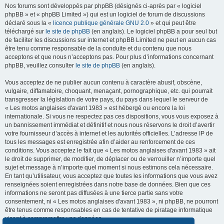
Nos forums sont développés par phpBB (désignés ci-après par « logiciel
phpBB » et « phpBB Limited ») qui est un logiciel de forum de discussions
déclaré sous la «
licence publique générale GNU 2.0
» et qui peut être
téléchargé sur
le site de phpBB
(en anglais). Le logiciel phpBB a pour seul but
de faciliter les discussions sur internet et phpBB Limited ne peut en aucun cas
être tenu comme responsable de la conduite et du contenu que nous
acceptons et que nous n’acceptons pas. Pour plus d’informations concernant
phpBB, veuillez consulter
le site de phpBB
(en anglais).
Vous acceptez de ne publier aucun contenu à caractère abusif, obscène,
vulgaire, diffamatoire, choquant, menaçant, pornographique, etc. qui pourrait
transgresser la législation de votre pays, du pays dans lequel le serveur de
« Les motos anglaises d'avant 1983 » est hébergé ou encore la loi
internationale. Si vous ne respectez pas ces dispositions, vous vous exposez à
un bannissement immédiat et définitif et nous nous réservons le droit d’avertir
votre fournisseur d’accès à internet et les autorités officielles. L’adresse IP de
tous les messages est enregistrée afin d’aider au renforcement de ces
conditions. Vous acceptez le fait que « Les motos anglaises d'avant 1983 » ait
le droit de supprimer, de modifier, de déplacer ou de verrouiller n’importe quel
sujet et message à n’importe quel moment si nous estimons cela nécessaire.
En tant qu’utilisateur, vous acceptez que toutes les informations que vous avez
renseignées soient enregistrées dans notre base de données. Bien que ces
informations ne seront pas diffusées à une tierce partie sans votre
consentement, ni « Les motos anglaises d'avant 1983 », ni phpBB, ne pourront
être tenus comme responsables en cas de tentative de piratage informatique
visant à compromettre vos données.