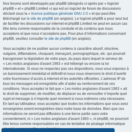
Nos forums sont développés par phpBB (désignés ci-après par « logiciel
phpBB » et « phpBB Limited ») qui est un logiciel de forum de discussions
déclaré sous la «
licence publique générale GNU 2.0
» et qui peut être
téléchargé sur
le site de phpBB
(en anglais). Le logiciel phpBB a pour seul but
de faciliter les discussions sur internet et phpBB Limited ne peut en aucun cas
être tenu comme responsable de la conduite et du contenu que nous
acceptons et que nous n’acceptons pas. Pour plus d’informations concernant
phpBB, veuillez consulter
le site de phpBB
(en anglais).
Vous acceptez de ne publier aucun contenu à caractère abusif, obscène,
vulgaire, diffamatoire, choquant, menaçant, pornographique, etc. qui pourrait
transgresser la législation de votre pays, du pays dans lequel le serveur de
« Les motos anglaises d'avant 1983 » est hébergé ou encore la loi
internationale. Si vous ne respectez pas ces dispositions, vous vous exposez à
un bannissement immédiat et définitif et nous nous réservons le droit d’avertir
votre fournisseur d’accès à internet et les autorités officielles. L’adresse IP de
tous les messages est enregistrée afin d’aider au renforcement de ces
conditions. Vous acceptez le fait que « Les motos anglaises d'avant 1983 » ait
le droit de supprimer, de modifier, de déplacer ou de verrouiller n’importe quel
sujet et message à n’importe quel moment si nous estimons cela nécessaire.
En tant qu’utilisateur, vous acceptez que toutes les informations que vous avez
renseignées soient enregistrées dans notre base de données. Bien que ces
informations ne seront pas diffusées à une tierce partie sans votre
consentement, ni « Les motos anglaises d'avant 1983 », ni phpBB, ne pourront
être tenus comme responsables en cas de tentative de piratage informatique
visant à compromettre vos données.