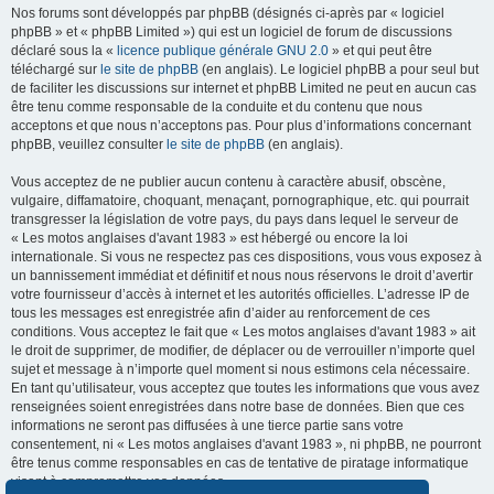
Nos forums sont développés par phpBB (désignés ci-après par « logiciel
phpBB » et « phpBB Limited ») qui est un logiciel de forum de discussions
déclaré sous la «
licence publique générale GNU 2.0
» et qui peut être
téléchargé sur
le site de phpBB
(en anglais). Le logiciel phpBB a pour seul but
de faciliter les discussions sur internet et phpBB Limited ne peut en aucun cas
être tenu comme responsable de la conduite et du contenu que nous
acceptons et que nous n’acceptons pas. Pour plus d’informations concernant
phpBB, veuillez consulter
le site de phpBB
(en anglais).
Vous acceptez de ne publier aucun contenu à caractère abusif, obscène,
vulgaire, diffamatoire, choquant, menaçant, pornographique, etc. qui pourrait
transgresser la législation de votre pays, du pays dans lequel le serveur de
« Les motos anglaises d'avant 1983 » est hébergé ou encore la loi
internationale. Si vous ne respectez pas ces dispositions, vous vous exposez à
un bannissement immédiat et définitif et nous nous réservons le droit d’avertir
votre fournisseur d’accès à internet et les autorités officielles. L’adresse IP de
tous les messages est enregistrée afin d’aider au renforcement de ces
conditions. Vous acceptez le fait que « Les motos anglaises d'avant 1983 » ait
le droit de supprimer, de modifier, de déplacer ou de verrouiller n’importe quel
sujet et message à n’importe quel moment si nous estimons cela nécessaire.
En tant qu’utilisateur, vous acceptez que toutes les informations que vous avez
renseignées soient enregistrées dans notre base de données. Bien que ces
informations ne seront pas diffusées à une tierce partie sans votre
consentement, ni « Les motos anglaises d'avant 1983 », ni phpBB, ne pourront
être tenus comme responsables en cas de tentative de piratage informatique
visant à compromettre vos données.