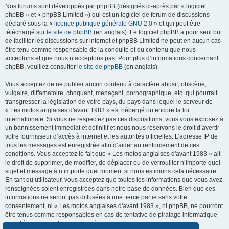
Nos forums sont développés par phpBB (désignés ci-après par « logiciel
phpBB » et « phpBB Limited ») qui est un logiciel de forum de discussions
déclaré sous la «
licence publique générale GNU 2.0
» et qui peut être
téléchargé sur
le site de phpBB
(en anglais). Le logiciel phpBB a pour seul but
de faciliter les discussions sur internet et phpBB Limited ne peut en aucun cas
être tenu comme responsable de la conduite et du contenu que nous
acceptons et que nous n’acceptons pas. Pour plus d’informations concernant
phpBB, veuillez consulter
le site de phpBB
(en anglais).
Vous acceptez de ne publier aucun contenu à caractère abusif, obscène,
vulgaire, diffamatoire, choquant, menaçant, pornographique, etc. qui pourrait
transgresser la législation de votre pays, du pays dans lequel le serveur de
« Les motos anglaises d'avant 1983 » est hébergé ou encore la loi
internationale. Si vous ne respectez pas ces dispositions, vous vous exposez à
un bannissement immédiat et définitif et nous nous réservons le droit d’avertir
votre fournisseur d’accès à internet et les autorités officielles. L’adresse IP de
tous les messages est enregistrée afin d’aider au renforcement de ces
conditions. Vous acceptez le fait que « Les motos anglaises d'avant 1983 » ait
le droit de supprimer, de modifier, de déplacer ou de verrouiller n’importe quel
sujet et message à n’importe quel moment si nous estimons cela nécessaire.
En tant qu’utilisateur, vous acceptez que toutes les informations que vous avez
renseignées soient enregistrées dans notre base de données. Bien que ces
informations ne seront pas diffusées à une tierce partie sans votre
consentement, ni « Les motos anglaises d'avant 1983 », ni phpBB, ne pourront
être tenus comme responsables en cas de tentative de piratage informatique
visant à compromettre vos données.