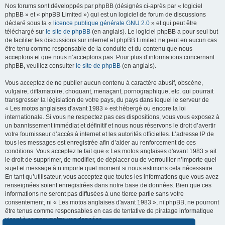
Nos forums sont développés par phpBB (désignés ci-après par « logiciel
phpBB » et « phpBB Limited ») qui est un logiciel de forum de discussions
déclaré sous la «
licence publique générale GNU 2.0
» et qui peut être
téléchargé sur
le site de phpBB
(en anglais). Le logiciel phpBB a pour seul but
de faciliter les discussions sur internet et phpBB Limited ne peut en aucun cas
être tenu comme responsable de la conduite et du contenu que nous
acceptons et que nous n’acceptons pas. Pour plus d’informations concernant
phpBB, veuillez consulter
le site de phpBB
(en anglais).
Vous acceptez de ne publier aucun contenu à caractère abusif, obscène,
vulgaire, diffamatoire, choquant, menaçant, pornographique, etc. qui pourrait
transgresser la législation de votre pays, du pays dans lequel le serveur de
« Les motos anglaises d'avant 1983 » est hébergé ou encore la loi
internationale. Si vous ne respectez pas ces dispositions, vous vous exposez à
un bannissement immédiat et définitif et nous nous réservons le droit d’avertir
votre fournisseur d’accès à internet et les autorités officielles. L’adresse IP de
tous les messages est enregistrée afin d’aider au renforcement de ces
conditions. Vous acceptez le fait que « Les motos anglaises d'avant 1983 » ait
le droit de supprimer, de modifier, de déplacer ou de verrouiller n’importe quel
sujet et message à n’importe quel moment si nous estimons cela nécessaire.
En tant qu’utilisateur, vous acceptez que toutes les informations que vous avez
renseignées soient enregistrées dans notre base de données. Bien que ces
informations ne seront pas diffusées à une tierce partie sans votre
consentement, ni « Les motos anglaises d'avant 1983 », ni phpBB, ne pourront
être tenus comme responsables en cas de tentative de piratage informatique
visant à compromettre vos données.