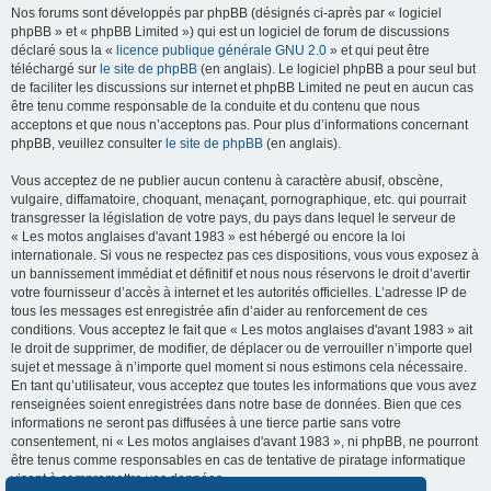
Nos forums sont développés par phpBB (désignés ci-après par « logiciel
phpBB » et « phpBB Limited ») qui est un logiciel de forum de discussions
déclaré sous la «
licence publique générale GNU 2.0
» et qui peut être
téléchargé sur
le site de phpBB
(en anglais). Le logiciel phpBB a pour seul but
de faciliter les discussions sur internet et phpBB Limited ne peut en aucun cas
être tenu comme responsable de la conduite et du contenu que nous
acceptons et que nous n’acceptons pas. Pour plus d’informations concernant
phpBB, veuillez consulter
le site de phpBB
(en anglais).
Vous acceptez de ne publier aucun contenu à caractère abusif, obscène,
vulgaire, diffamatoire, choquant, menaçant, pornographique, etc. qui pourrait
transgresser la législation de votre pays, du pays dans lequel le serveur de
« Les motos anglaises d'avant 1983 » est hébergé ou encore la loi
internationale. Si vous ne respectez pas ces dispositions, vous vous exposez à
un bannissement immédiat et définitif et nous nous réservons le droit d’avertir
votre fournisseur d’accès à internet et les autorités officielles. L’adresse IP de
tous les messages est enregistrée afin d’aider au renforcement de ces
conditions. Vous acceptez le fait que « Les motos anglaises d'avant 1983 » ait
le droit de supprimer, de modifier, de déplacer ou de verrouiller n’importe quel
sujet et message à n’importe quel moment si nous estimons cela nécessaire.
En tant qu’utilisateur, vous acceptez que toutes les informations que vous avez
renseignées soient enregistrées dans notre base de données. Bien que ces
informations ne seront pas diffusées à une tierce partie sans votre
consentement, ni « Les motos anglaises d'avant 1983 », ni phpBB, ne pourront
être tenus comme responsables en cas de tentative de piratage informatique
visant à compromettre vos données.