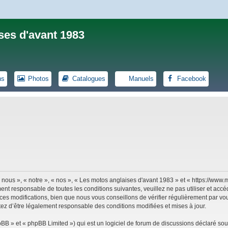
ses d'avant 1983
ns
Photos
Catalogues
Manuels
Facebook
 nous », « notre », « nos », « Les motos anglaises d'avant 1983 » et « https://ww
ent responsable de toutes les conditions suivantes, veuillez ne pas utiliser et ac
es modifications, bien que nous vous conseillons de vérifier régulièrement par vou
tez d’être légalement responsable des conditions modifiées et mises à jour.
B » et « phpBB Limited ») qui est un logiciel de forum de discussions déclaré sou