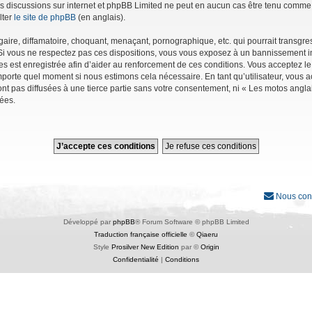
r les discussions sur internet et phpBB Limited ne peut en aucun cas être tenu co
lter
le site de phpBB
(en anglais).
ire, diffamatoire, choquant, menaçant, pornographique, etc. qui pourrait transgres
Si vous ne respectez pas ces dispositions, vous vous exposez à un bannissement immé
ages est enregistrée afin d’aider au renforcement de ces conditions. Vous acceptez le
importe quel moment si nous estimons cela nécessaire. En tant qu’utilisateur, vous
nt pas diffusées à une tierce partie sans votre consentement, ni « Les motos angl
ées.
Nous con
Développé par
phpBB
® Forum Software © phpBB Limited
Traduction française officielle
©
Qiaeru
Style
Prosilver New Edition
par ©
Origin
Confidentialité
|
Conditions