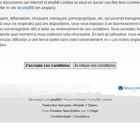
r les discussions sur internet et phpBB Limited ne peut en aucun cas être tenu co
lter
le site de phpBB
(en anglais).
ire, diffamatoire, choquant, menaçant, pornographique, etc. qui pourrait transgres
Si vous ne respectez pas ces dispositions, vous vous exposez à un bannissement immé
ages est enregistrée afin d’aider au renforcement de ces conditions. Vous acceptez le
importe quel moment si nous estimons cela nécessaire. En tant qu’utilisateur, vous
nt pas diffusées à une tierce partie sans votre consentement, ni « Les motos angl
ées.
Nous con
Développé par
phpBB
® Forum Software © phpBB Limited
Traduction française officielle
©
Qiaeru
Style
Prosilver New Edition
par ©
Origin
Confidentialité
|
Conditions