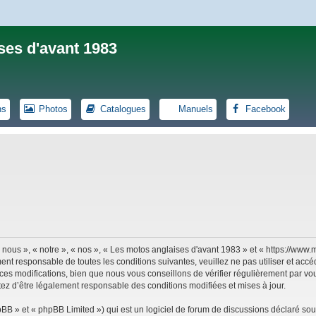
ses d'avant 1983
ns
Photos
Catalogues
Manuels
Facebook
 nous », « notre », « nos », « Les motos anglaises d'avant 1983 » et « https://ww
ent responsable de toutes les conditions suivantes, veuillez ne pas utiliser et ac
es modifications, bien que nous vous conseillons de vérifier régulièrement par vou
tez d’être légalement responsable des conditions modifiées et mises à jour.
B » et « phpBB Limited ») qui est un logiciel de forum de discussions déclaré sou