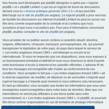
Nos forums sont développés par phpBB (désignés ci-après par « logiciel
phpBB » et « phpBB Limited ») qui est un logiciel de forum de discussions
déclaré sous la «
licence publique générale GNU 2.0
» et qui peut être
téléchargé sur
le site de phpBB
(en anglais). Le logiciel phpBB a pour seul but
de faciliter les discussions sur internet et phpBB Limited ne peut en aucun cas
être tenu comme responsable de la conduite et du contenu que nous
acceptons et que nous n’acceptons pas. Pour plus d’informations concernant
phpBB, veuillez consulter
le site de phpBB
(en anglais).
Vous acceptez de ne publier aucun contenu à caractère abusif, obscène,
vulgaire, diffamatoire, choquant, menaçant, pornographique, etc. qui pourrait
transgresser la législation de votre pays, du pays dans lequel le serveur de
« Les motos anglaises d'avant 1983 » est hébergé ou encore la loi
internationale. Si vous ne respectez pas ces dispositions, vous vous exposez à
un bannissement immédiat et définitif et nous nous réservons le droit d’avertir
votre fournisseur d’accès à internet et les autorités officielles. L’adresse IP de
tous les messages est enregistrée afin d’aider au renforcement de ces
conditions. Vous acceptez le fait que « Les motos anglaises d'avant 1983 » ait
le droit de supprimer, de modifier, de déplacer ou de verrouiller n’importe quel
sujet et message à n’importe quel moment si nous estimons cela nécessaire.
En tant qu’utilisateur, vous acceptez que toutes les informations que vous avez
renseignées soient enregistrées dans notre base de données. Bien que ces
informations ne seront pas diffusées à une tierce partie sans votre
consentement, ni « Les motos anglaises d'avant 1983 », ni phpBB, ne pourront
être tenus comme responsables en cas de tentative de piratage informatique
visant à compromettre vos données.