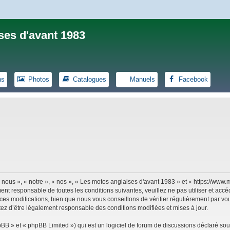
ses d'avant 1983
ns
Photos
Catalogues
Manuels
Facebook
 nous », « notre », « nos », « Les motos anglaises d'avant 1983 » et « https://ww
ent responsable de toutes les conditions suivantes, veuillez ne pas utiliser et ac
es modifications, bien que nous vous conseillons de vérifier régulièrement par vou
tez d’être légalement responsable des conditions modifiées et mises à jour.
B » et « phpBB Limited ») qui est un logiciel de forum de discussions déclaré sou