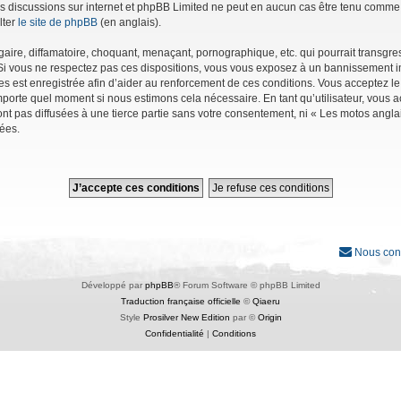
r les discussions sur internet et phpBB Limited ne peut en aucun cas être tenu co
lter
le site de phpBB
(en anglais).
ire, diffamatoire, choquant, menaçant, pornographique, etc. qui pourrait transgres
Si vous ne respectez pas ces dispositions, vous vous exposez à un bannissement immé
ages est enregistrée afin d’aider au renforcement de ces conditions. Vous acceptez le
importe quel moment si nous estimons cela nécessaire. En tant qu’utilisateur, vous
nt pas diffusées à une tierce partie sans votre consentement, ni « Les motos angl
ées.
Nous con
Développé par
phpBB
® Forum Software © phpBB Limited
Traduction française officielle
©
Qiaeru
Style
Prosilver New Edition
par ©
Origin
Confidentialité
|
Conditions