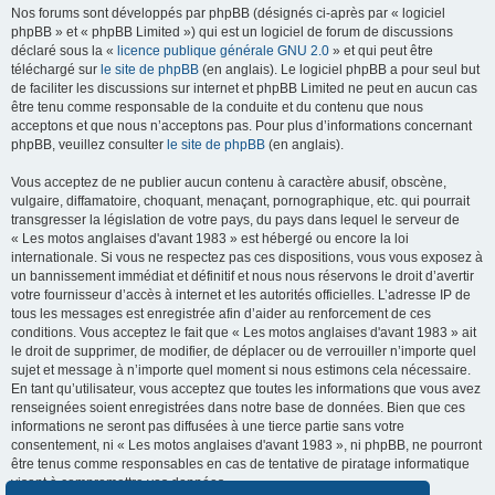
Nos forums sont développés par phpBB (désignés ci-après par « logiciel
phpBB » et « phpBB Limited ») qui est un logiciel de forum de discussions
déclaré sous la «
licence publique générale GNU 2.0
» et qui peut être
téléchargé sur
le site de phpBB
(en anglais). Le logiciel phpBB a pour seul but
de faciliter les discussions sur internet et phpBB Limited ne peut en aucun cas
être tenu comme responsable de la conduite et du contenu que nous
acceptons et que nous n’acceptons pas. Pour plus d’informations concernant
phpBB, veuillez consulter
le site de phpBB
(en anglais).
Vous acceptez de ne publier aucun contenu à caractère abusif, obscène,
vulgaire, diffamatoire, choquant, menaçant, pornographique, etc. qui pourrait
transgresser la législation de votre pays, du pays dans lequel le serveur de
« Les motos anglaises d'avant 1983 » est hébergé ou encore la loi
internationale. Si vous ne respectez pas ces dispositions, vous vous exposez à
un bannissement immédiat et définitif et nous nous réservons le droit d’avertir
votre fournisseur d’accès à internet et les autorités officielles. L’adresse IP de
tous les messages est enregistrée afin d’aider au renforcement de ces
conditions. Vous acceptez le fait que « Les motos anglaises d'avant 1983 » ait
le droit de supprimer, de modifier, de déplacer ou de verrouiller n’importe quel
sujet et message à n’importe quel moment si nous estimons cela nécessaire.
En tant qu’utilisateur, vous acceptez que toutes les informations que vous avez
renseignées soient enregistrées dans notre base de données. Bien que ces
informations ne seront pas diffusées à une tierce partie sans votre
consentement, ni « Les motos anglaises d'avant 1983 », ni phpBB, ne pourront
être tenus comme responsables en cas de tentative de piratage informatique
visant à compromettre vos données.