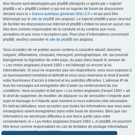
Nos forums sont développés par phpBB (désignés ci-après par « logiciel
phpBB » et « phpBB Limited ») qui est un logiciel de forum de discussions
déclaré sous la «
licence publique générale GNU 2.0
» et qui peut être
téléchargé sur
le site de phpBB
(en anglais). Le logiciel phpBB a pour seul but
de faciliter les discussions sur internet et phpBB Limited ne peut en aucun cas
être tenu comme responsable de la conduite et du contenu que nous
acceptons et que nous n’acceptons pas. Pour plus d’informations concernant
phpBB, veuillez consulter
le site de phpBB
(en anglais).
Vous acceptez de ne publier aucun contenu à caractère abusif, obscène,
vulgaire, diffamatoire, choquant, menaçant, pornographique, etc. qui pourrait
transgresser la législation de votre pays, du pays dans lequel le serveur de
« Les motos anglaises d'avant 1983 » est hébergé ou encore la loi
internationale. Si vous ne respectez pas ces dispositions, vous vous exposez à
un bannissement immédiat et définitif et nous nous réservons le droit d’avertir
votre fournisseur d’accès à internet et les autorités officielles. L’adresse IP de
tous les messages est enregistrée afin d’aider au renforcement de ces
conditions. Vous acceptez le fait que « Les motos anglaises d'avant 1983 » ait
le droit de supprimer, de modifier, de déplacer ou de verrouiller n’importe quel
sujet et message à n’importe quel moment si nous estimons cela nécessaire.
En tant qu’utilisateur, vous acceptez que toutes les informations que vous avez
renseignées soient enregistrées dans notre base de données. Bien que ces
informations ne seront pas diffusées à une tierce partie sans votre
consentement, ni « Les motos anglaises d'avant 1983 », ni phpBB, ne pourront
être tenus comme responsables en cas de tentative de piratage informatique
visant à compromettre vos données.