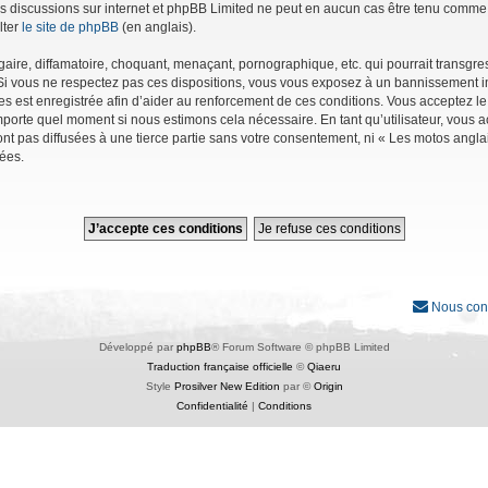
r les discussions sur internet et phpBB Limited ne peut en aucun cas être tenu co
lter
le site de phpBB
(en anglais).
ire, diffamatoire, choquant, menaçant, pornographique, etc. qui pourrait transgres
Si vous ne respectez pas ces dispositions, vous vous exposez à un bannissement immé
ages est enregistrée afin d’aider au renforcement de ces conditions. Vous acceptez le
importe quel moment si nous estimons cela nécessaire. En tant qu’utilisateur, vous
nt pas diffusées à une tierce partie sans votre consentement, ni « Les motos angl
ées.
Nous con
Développé par
phpBB
® Forum Software © phpBB Limited
Traduction française officielle
©
Qiaeru
Style
Prosilver New Edition
par ©
Origin
Confidentialité
|
Conditions