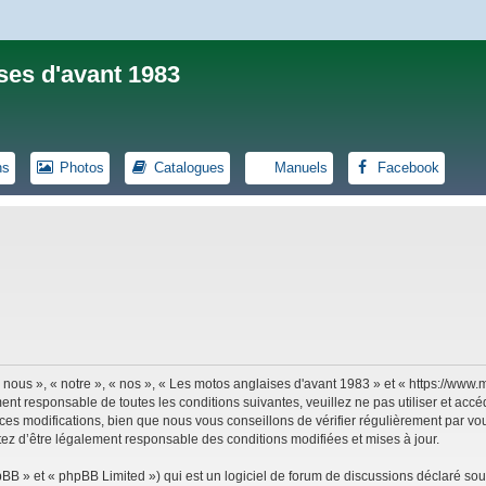
ses d'avant 1983
ns
Photos
Catalogues
Manuels
Facebook
 nous », « notre », « nos », « Les motos anglaises d'avant 1983 » et « https://ww
ent responsable de toutes les conditions suivantes, veuillez ne pas utiliser et ac
es modifications, bien que nous vous conseillons de vérifier régulièrement par vou
tez d’être légalement responsable des conditions modifiées et mises à jour.
B » et « phpBB Limited ») qui est un logiciel de forum de discussions déclaré sou