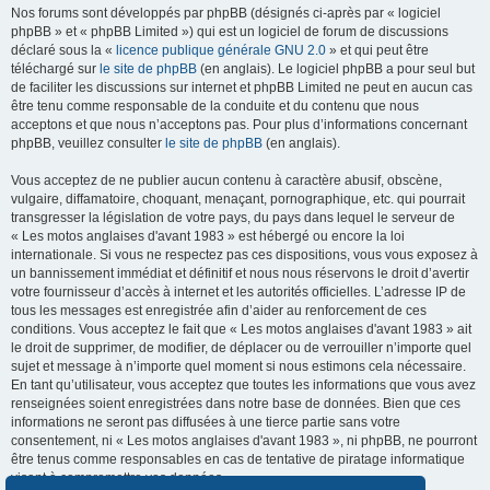
Nos forums sont développés par phpBB (désignés ci-après par « logiciel
phpBB » et « phpBB Limited ») qui est un logiciel de forum de discussions
déclaré sous la «
licence publique générale GNU 2.0
» et qui peut être
téléchargé sur
le site de phpBB
(en anglais). Le logiciel phpBB a pour seul but
de faciliter les discussions sur internet et phpBB Limited ne peut en aucun cas
être tenu comme responsable de la conduite et du contenu que nous
acceptons et que nous n’acceptons pas. Pour plus d’informations concernant
phpBB, veuillez consulter
le site de phpBB
(en anglais).
Vous acceptez de ne publier aucun contenu à caractère abusif, obscène,
vulgaire, diffamatoire, choquant, menaçant, pornographique, etc. qui pourrait
transgresser la législation de votre pays, du pays dans lequel le serveur de
« Les motos anglaises d'avant 1983 » est hébergé ou encore la loi
internationale. Si vous ne respectez pas ces dispositions, vous vous exposez à
un bannissement immédiat et définitif et nous nous réservons le droit d’avertir
votre fournisseur d’accès à internet et les autorités officielles. L’adresse IP de
tous les messages est enregistrée afin d’aider au renforcement de ces
conditions. Vous acceptez le fait que « Les motos anglaises d'avant 1983 » ait
le droit de supprimer, de modifier, de déplacer ou de verrouiller n’importe quel
sujet et message à n’importe quel moment si nous estimons cela nécessaire.
En tant qu’utilisateur, vous acceptez que toutes les informations que vous avez
renseignées soient enregistrées dans notre base de données. Bien que ces
informations ne seront pas diffusées à une tierce partie sans votre
consentement, ni « Les motos anglaises d'avant 1983 », ni phpBB, ne pourront
être tenus comme responsables en cas de tentative de piratage informatique
visant à compromettre vos données.