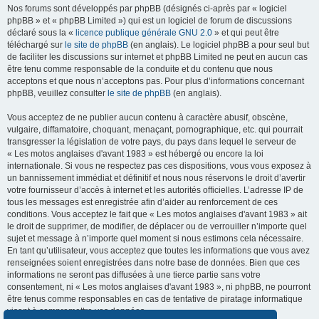
Nos forums sont développés par phpBB (désignés ci-après par « logiciel
phpBB » et « phpBB Limited ») qui est un logiciel de forum de discussions
déclaré sous la «
licence publique générale GNU 2.0
» et qui peut être
téléchargé sur
le site de phpBB
(en anglais). Le logiciel phpBB a pour seul but
de faciliter les discussions sur internet et phpBB Limited ne peut en aucun cas
être tenu comme responsable de la conduite et du contenu que nous
acceptons et que nous n’acceptons pas. Pour plus d’informations concernant
phpBB, veuillez consulter
le site de phpBB
(en anglais).
Vous acceptez de ne publier aucun contenu à caractère abusif, obscène,
vulgaire, diffamatoire, choquant, menaçant, pornographique, etc. qui pourrait
transgresser la législation de votre pays, du pays dans lequel le serveur de
« Les motos anglaises d'avant 1983 » est hébergé ou encore la loi
internationale. Si vous ne respectez pas ces dispositions, vous vous exposez à
un bannissement immédiat et définitif et nous nous réservons le droit d’avertir
votre fournisseur d’accès à internet et les autorités officielles. L’adresse IP de
tous les messages est enregistrée afin d’aider au renforcement de ces
conditions. Vous acceptez le fait que « Les motos anglaises d'avant 1983 » ait
le droit de supprimer, de modifier, de déplacer ou de verrouiller n’importe quel
sujet et message à n’importe quel moment si nous estimons cela nécessaire.
En tant qu’utilisateur, vous acceptez que toutes les informations que vous avez
renseignées soient enregistrées dans notre base de données. Bien que ces
informations ne seront pas diffusées à une tierce partie sans votre
consentement, ni « Les motos anglaises d'avant 1983 », ni phpBB, ne pourront
être tenus comme responsables en cas de tentative de piratage informatique
visant à compromettre vos données.