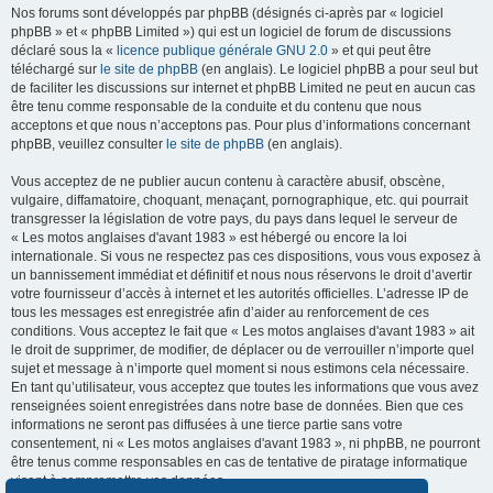
Nos forums sont développés par phpBB (désignés ci-après par « logiciel
phpBB » et « phpBB Limited ») qui est un logiciel de forum de discussions
déclaré sous la «
licence publique générale GNU 2.0
» et qui peut être
téléchargé sur
le site de phpBB
(en anglais). Le logiciel phpBB a pour seul but
de faciliter les discussions sur internet et phpBB Limited ne peut en aucun cas
être tenu comme responsable de la conduite et du contenu que nous
acceptons et que nous n’acceptons pas. Pour plus d’informations concernant
phpBB, veuillez consulter
le site de phpBB
(en anglais).
Vous acceptez de ne publier aucun contenu à caractère abusif, obscène,
vulgaire, diffamatoire, choquant, menaçant, pornographique, etc. qui pourrait
transgresser la législation de votre pays, du pays dans lequel le serveur de
« Les motos anglaises d'avant 1983 » est hébergé ou encore la loi
internationale. Si vous ne respectez pas ces dispositions, vous vous exposez à
un bannissement immédiat et définitif et nous nous réservons le droit d’avertir
votre fournisseur d’accès à internet et les autorités officielles. L’adresse IP de
tous les messages est enregistrée afin d’aider au renforcement de ces
conditions. Vous acceptez le fait que « Les motos anglaises d'avant 1983 » ait
le droit de supprimer, de modifier, de déplacer ou de verrouiller n’importe quel
sujet et message à n’importe quel moment si nous estimons cela nécessaire.
En tant qu’utilisateur, vous acceptez que toutes les informations que vous avez
renseignées soient enregistrées dans notre base de données. Bien que ces
informations ne seront pas diffusées à une tierce partie sans votre
consentement, ni « Les motos anglaises d'avant 1983 », ni phpBB, ne pourront
être tenus comme responsables en cas de tentative de piratage informatique
visant à compromettre vos données.