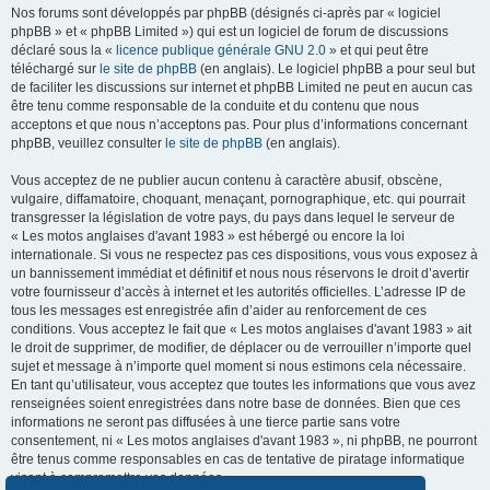
Nos forums sont développés par phpBB (désignés ci-après par « logiciel
phpBB » et « phpBB Limited ») qui est un logiciel de forum de discussions
déclaré sous la «
licence publique générale GNU 2.0
» et qui peut être
téléchargé sur
le site de phpBB
(en anglais). Le logiciel phpBB a pour seul but
de faciliter les discussions sur internet et phpBB Limited ne peut en aucun cas
être tenu comme responsable de la conduite et du contenu que nous
acceptons et que nous n’acceptons pas. Pour plus d’informations concernant
phpBB, veuillez consulter
le site de phpBB
(en anglais).
Vous acceptez de ne publier aucun contenu à caractère abusif, obscène,
vulgaire, diffamatoire, choquant, menaçant, pornographique, etc. qui pourrait
transgresser la législation de votre pays, du pays dans lequel le serveur de
« Les motos anglaises d'avant 1983 » est hébergé ou encore la loi
internationale. Si vous ne respectez pas ces dispositions, vous vous exposez à
un bannissement immédiat et définitif et nous nous réservons le droit d’avertir
votre fournisseur d’accès à internet et les autorités officielles. L’adresse IP de
tous les messages est enregistrée afin d’aider au renforcement de ces
conditions. Vous acceptez le fait que « Les motos anglaises d'avant 1983 » ait
le droit de supprimer, de modifier, de déplacer ou de verrouiller n’importe quel
sujet et message à n’importe quel moment si nous estimons cela nécessaire.
En tant qu’utilisateur, vous acceptez que toutes les informations que vous avez
renseignées soient enregistrées dans notre base de données. Bien que ces
informations ne seront pas diffusées à une tierce partie sans votre
consentement, ni « Les motos anglaises d'avant 1983 », ni phpBB, ne pourront
être tenus comme responsables en cas de tentative de piratage informatique
visant à compromettre vos données.