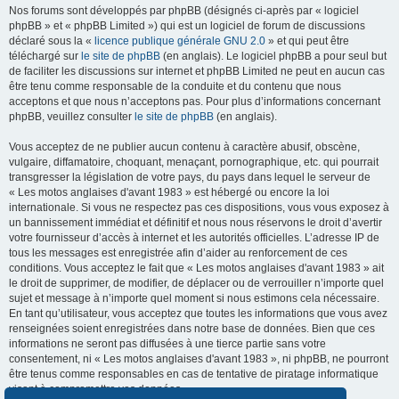
Nos forums sont développés par phpBB (désignés ci-après par « logiciel
phpBB » et « phpBB Limited ») qui est un logiciel de forum de discussions
déclaré sous la «
licence publique générale GNU 2.0
» et qui peut être
téléchargé sur
le site de phpBB
(en anglais). Le logiciel phpBB a pour seul but
de faciliter les discussions sur internet et phpBB Limited ne peut en aucun cas
être tenu comme responsable de la conduite et du contenu que nous
acceptons et que nous n’acceptons pas. Pour plus d’informations concernant
phpBB, veuillez consulter
le site de phpBB
(en anglais).
Vous acceptez de ne publier aucun contenu à caractère abusif, obscène,
vulgaire, diffamatoire, choquant, menaçant, pornographique, etc. qui pourrait
transgresser la législation de votre pays, du pays dans lequel le serveur de
« Les motos anglaises d'avant 1983 » est hébergé ou encore la loi
internationale. Si vous ne respectez pas ces dispositions, vous vous exposez à
un bannissement immédiat et définitif et nous nous réservons le droit d’avertir
votre fournisseur d’accès à internet et les autorités officielles. L’adresse IP de
tous les messages est enregistrée afin d’aider au renforcement de ces
conditions. Vous acceptez le fait que « Les motos anglaises d'avant 1983 » ait
le droit de supprimer, de modifier, de déplacer ou de verrouiller n’importe quel
sujet et message à n’importe quel moment si nous estimons cela nécessaire.
En tant qu’utilisateur, vous acceptez que toutes les informations que vous avez
renseignées soient enregistrées dans notre base de données. Bien que ces
informations ne seront pas diffusées à une tierce partie sans votre
consentement, ni « Les motos anglaises d'avant 1983 », ni phpBB, ne pourront
être tenus comme responsables en cas de tentative de piratage informatique
visant à compromettre vos données.