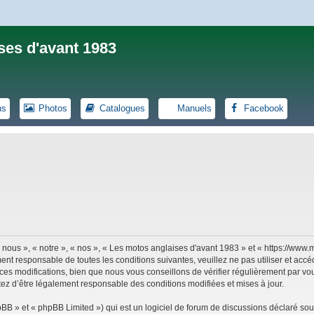
ses d'avant 1983
ns
Photos
Catalogues
Manuels
Facebook
 nous », « notre », « nos », « Les motos anglaises d'avant 1983 » et « https://ww
ent responsable de toutes les conditions suivantes, veuillez ne pas utiliser et ac
es modifications, bien que nous vous conseillons de vérifier régulièrement par vou
tez d’être légalement responsable des conditions modifiées et mises à jour.
B » et « phpBB Limited ») qui est un logiciel de forum de discussions déclaré sou