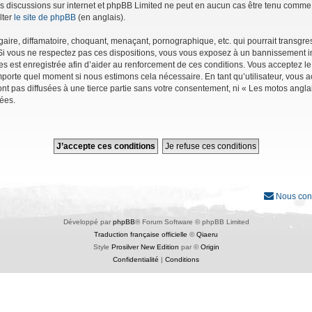
r les discussions sur internet et phpBB Limited ne peut en aucun cas être tenu co
lter
le site de phpBB
(en anglais).
ire, diffamatoire, choquant, menaçant, pornographique, etc. qui pourrait transgres
Si vous ne respectez pas ces dispositions, vous vous exposez à un bannissement immé
ages est enregistrée afin d’aider au renforcement de ces conditions. Vous acceptez le
importe quel moment si nous estimons cela nécessaire. En tant qu’utilisateur, vous
nt pas diffusées à une tierce partie sans votre consentement, ni « Les motos angl
ées.
Nous con
Développé par
phpBB
® Forum Software © phpBB Limited
Traduction française officielle
©
Qiaeru
Style
Prosilver New Edition
par ©
Origin
Confidentialité
|
Conditions