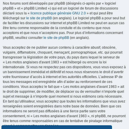
Nos forums sont développés par phpBB (désignés ci-après par « logiciel
phpBB » et « phpBB Limited ») qui est un logiciel de forum de discussions
déclaré sous la «
licence publique générale GNU 2.0
» et qui peut être
téléchargé sur
le site de phpBB
(en anglais). Le logiciel phpBB a pour seul but
de faciliter les discussions sur internet et phpBB Limited ne peut en aucun cas
être tenu comme responsable de la conduite et du contenu que nous
acceptons et que nous n’acceptons pas. Pour plus d’informations concernant
phpBB, veuillez consulter
le site de phpBB
(en anglais).
Vous acceptez de ne publier aucun contenu à caractère abusif, obscène,
vulgaire, diffamatoire, choquant, menaçant, pornographique, etc. qui pourrait
transgresser la législation de votre pays, du pays dans lequel le serveur de
« Les motos anglaises d'avant 1983 » est hébergé ou encore la loi
internationale. Si vous ne respectez pas ces dispositions, vous vous exposez à
un bannissement immédiat et définitif et nous nous réservons le droit d’avertir
votre fournisseur d’accès à internet et les autorités officielles. L’adresse IP de
tous les messages est enregistrée afin d’aider au renforcement de ces
conditions. Vous acceptez le fait que « Les motos anglaises d'avant 1983 » ait
le droit de supprimer, de modifier, de déplacer ou de verrouiller n’importe quel
sujet et message à n’importe quel moment si nous estimons cela nécessaire.
En tant qu’utilisateur, vous acceptez que toutes les informations que vous avez
renseignées soient enregistrées dans notre base de données. Bien que ces
informations ne seront pas diffusées à une tierce partie sans votre
consentement, ni « Les motos anglaises d'avant 1983 », ni phpBB, ne pourront
être tenus comme responsables en cas de tentative de piratage informatique
visant à compromettre vos données.