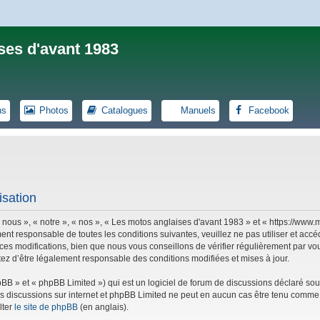
ses d'avant 1983
ns
Photos
Catalogues
Manuels
Facebook
isation
 nous », « notre », « nos », « Les motos anglaises d'avant 1983 » et « https://ww
ent responsable de toutes les conditions suivantes, veuillez ne pas utiliser et ac
es modifications, bien que nous vous conseillons de vérifier régulièrement par vou
tez d’être légalement responsable des conditions modifiées et mises à jour.
B » et « phpBB Limited ») qui est un logiciel de forum de discussions déclaré sou
r les discussions sur internet et phpBB Limited ne peut en aucun cas être tenu co
lter
le site de phpBB
(en anglais).