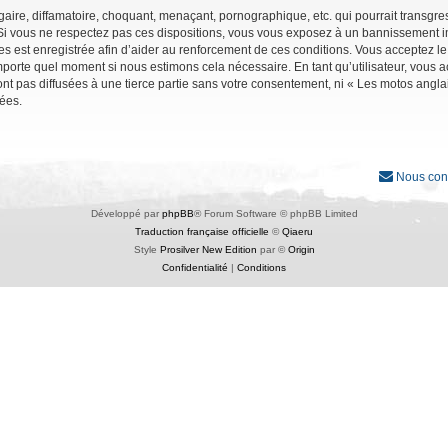
ire, diffamatoire, choquant, menaçant, pornographique, etc. qui pourrait transgres
Si vous ne respectez pas ces dispositions, vous vous exposez à un bannissement immé
ages est enregistrée afin d’aider au renforcement de ces conditions. Vous acceptez le
importe quel moment si nous estimons cela nécessaire. En tant qu’utilisateur, vous
nt pas diffusées à une tierce partie sans votre consentement, ni « Les motos angl
ées.
Nous con
Développé par
phpBB
® Forum Software © phpBB Limited
Traduction française officielle
©
Qiaeru
Style
Prosilver New Edition
par ©
Origin
Confidentialité
|
Conditions