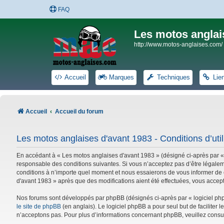
FAQ
Les motos anglai
http://www.motos-anglaises.com/
Accueil
Marques
Techniques
Lie
Accueil
Accueil du forum
Les motos anglaises d'avant 1983 - Conditions d’util
En accédant à « Les motos anglaises d'avant 1983 » (désigné ci-après par «
responsable des conditions suivantes. Si vous n’acceptez pas d’être légalem
conditions à n’importe quel moment et nous essaierons de vous informer de c
d'avant 1983 » après que des modifications aient été effectuées, vous accep
Nos forums sont développés par phpBB (désignés ci-après par « logiciel phpB
le site de phpBB
(en anglais). Le logiciel phpBB a pour seul but de facilite
n’acceptons pas. Pour plus d’informations concernant phpBB, veuillez consu