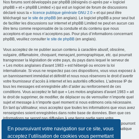
Nos forums sont développés par phpBB (désignés ci-après par « logiciel
phpBB » et « phpBB Limited ») qui est un logiciel de forum de discussions
déclaré sous la «
licence publique générale GNU 2.0
» et qui peut être
téléchargé sur
le site de phpBB
(en anglais). Le logiciel phpBB a pour seul but
de faciliter les discussions sur internet et phpBB Limited ne peut en aucun cas
être tenu comme responsable de la conduite et du contenu que nous
acceptons et que nous n’acceptons pas. Pour plus d’informations concernant
phpBB, veuillez consulter
le site de phpBB
(en anglais).
Vous acceptez de ne publier aucun contenu à caractère abusif, obscène,
vulgaire, diffamatoire, choquant, menaçant, pornographique, etc. qui pourrait
transgresser la législation de votre pays, du pays dans lequel le serveur de
« Les motos anglaises d'avant 1983 » est hébergé ou encore la loi
internationale. Si vous ne respectez pas ces dispositions, vous vous exposez à
un bannissement immédiat et définitif et nous nous réservons le droit d’avertir
votre fournisseur d’accès à internet et les autorités officielles. L’adresse IP de
tous les messages est enregistrée afin d’aider au renforcement de ces
conditions. Vous acceptez le fait que « Les motos anglaises d'avant 1983 » ait
le droit de supprimer, de modifier, de déplacer ou de verrouiller n’importe quel
sujet et message à n’importe quel moment si nous estimons cela nécessaire.
En tant qu’utilisateur, vous acceptez que toutes les informations que vous avez
renseignées soient enregistrées dans notre base de données. Bien que ces
informations ne seront pas diffusées à une tierce partie sans votre
consentement, ni « Les motos anglaises d'avant 1983 », ni phpBB, ne pourront
En poursuivant votre navigation sur ce site, vous
être tenus comme responsables en cas de tentative de piratage informatique
visant à compromettre vos données.
acceptez l’utilisation de cookies vous permettant