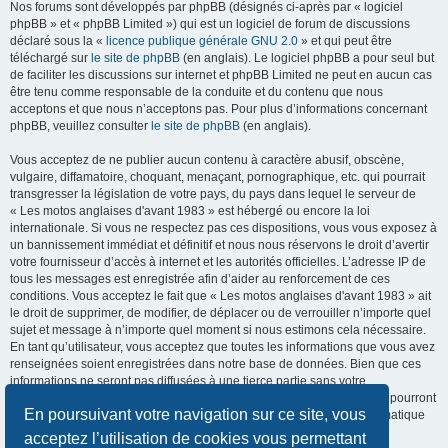
Nos forums sont développés par phpBB (désignés ci-après par « logiciel
phpBB » et « phpBB Limited ») qui est un logiciel de forum de discussions
déclaré sous la «
licence publique générale GNU 2.0
» et qui peut être
téléchargé sur
le site de phpBB
(en anglais). Le logiciel phpBB a pour seul but
de faciliter les discussions sur internet et phpBB Limited ne peut en aucun cas
être tenu comme responsable de la conduite et du contenu que nous
acceptons et que nous n’acceptons pas. Pour plus d’informations concernant
phpBB, veuillez consulter
le site de phpBB
(en anglais).
Vous acceptez de ne publier aucun contenu à caractère abusif, obscène,
vulgaire, diffamatoire, choquant, menaçant, pornographique, etc. qui pourrait
transgresser la législation de votre pays, du pays dans lequel le serveur de
« Les motos anglaises d'avant 1983 » est hébergé ou encore la loi
internationale. Si vous ne respectez pas ces dispositions, vous vous exposez à
un bannissement immédiat et définitif et nous nous réservons le droit d’avertir
votre fournisseur d’accès à internet et les autorités officielles. L’adresse IP de
tous les messages est enregistrée afin d’aider au renforcement de ces
conditions. Vous acceptez le fait que « Les motos anglaises d'avant 1983 » ait
le droit de supprimer, de modifier, de déplacer ou de verrouiller n’importe quel
sujet et message à n’importe quel moment si nous estimons cela nécessaire.
En tant qu’utilisateur, vous acceptez que toutes les informations que vous avez
renseignées soient enregistrées dans notre base de données. Bien que ces
informations ne seront pas diffusées à une tierce partie sans votre
consentement, ni « Les motos anglaises d'avant 1983 », ni phpBB, ne pourront
En poursuivant votre navigation sur ce site, vous
être tenus comme responsables en cas de tentative de piratage informatique
visant à compromettre vos données.
acceptez l’utilisation de cookies vous permettant