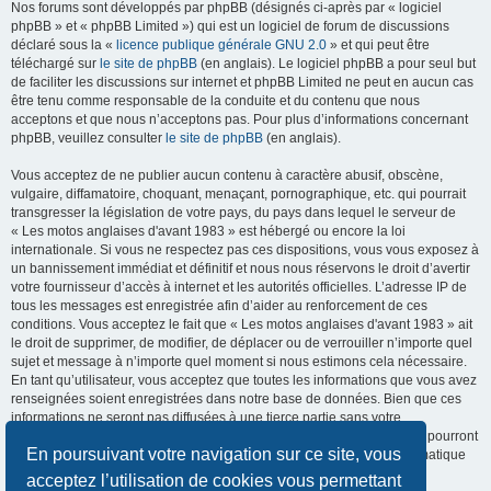
Nos forums sont développés par phpBB (désignés ci-après par « logiciel
phpBB » et « phpBB Limited ») qui est un logiciel de forum de discussions
déclaré sous la «
licence publique générale GNU 2.0
» et qui peut être
téléchargé sur
le site de phpBB
(en anglais). Le logiciel phpBB a pour seul but
de faciliter les discussions sur internet et phpBB Limited ne peut en aucun cas
être tenu comme responsable de la conduite et du contenu que nous
acceptons et que nous n’acceptons pas. Pour plus d’informations concernant
phpBB, veuillez consulter
le site de phpBB
(en anglais).
Vous acceptez de ne publier aucun contenu à caractère abusif, obscène,
vulgaire, diffamatoire, choquant, menaçant, pornographique, etc. qui pourrait
transgresser la législation de votre pays, du pays dans lequel le serveur de
« Les motos anglaises d'avant 1983 » est hébergé ou encore la loi
internationale. Si vous ne respectez pas ces dispositions, vous vous exposez à
un bannissement immédiat et définitif et nous nous réservons le droit d’avertir
votre fournisseur d’accès à internet et les autorités officielles. L’adresse IP de
tous les messages est enregistrée afin d’aider au renforcement de ces
conditions. Vous acceptez le fait que « Les motos anglaises d'avant 1983 » ait
le droit de supprimer, de modifier, de déplacer ou de verrouiller n’importe quel
sujet et message à n’importe quel moment si nous estimons cela nécessaire.
En tant qu’utilisateur, vous acceptez que toutes les informations que vous avez
renseignées soient enregistrées dans notre base de données. Bien que ces
informations ne seront pas diffusées à une tierce partie sans votre
consentement, ni « Les motos anglaises d'avant 1983 », ni phpBB, ne pourront
En poursuivant votre navigation sur ce site, vous
être tenus comme responsables en cas de tentative de piratage informatique
visant à compromettre vos données.
acceptez l’utilisation de cookies vous permettant