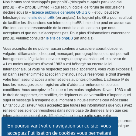
Nos forums sont développés par phpBB (désignés ci-après par « logiciel
phpBB » et « phpBB Limited ») qui est un logiciel de forum de discussions
déclaré sous la «
licence publique générale GNU 2.0
» et qui peut être
téléchargé sur
le site de phpBB
(en anglais). Le logiciel phpBB a pour seul but
de faciliter les discussions sur internet et phpBB Limited ne peut en aucun cas
être tenu comme responsable de la conduite et du contenu que nous
acceptons et que nous n’acceptons pas. Pour plus d’informations concernant
phpBB, veuillez consulter
le site de phpBB
(en anglais).
Vous acceptez de ne publier aucun contenu à caractère abusif, obscène,
vulgaire, diffamatoire, choquant, menaçant, pornographique, etc. qui pourrait
transgresser la législation de votre pays, du pays dans lequel le serveur de
« Les motos anglaises d'avant 1983 » est hébergé ou encore la loi
internationale. Si vous ne respectez pas ces dispositions, vous vous exposez à
un bannissement immédiat et définitif et nous nous réservons le droit d’avertir
votre fournisseur d’accès à internet et les autorités officielles. L’adresse IP de
tous les messages est enregistrée afin d’aider au renforcement de ces
conditions. Vous acceptez le fait que « Les motos anglaises d'avant 1983 » ait
le droit de supprimer, de modifier, de déplacer ou de verrouiller n’importe quel
sujet et message à n’importe quel moment si nous estimons cela nécessaire.
En tant qu’utilisateur, vous acceptez que toutes les informations que vous avez
renseignées soient enregistrées dans notre base de données. Bien que ces
informations ne seront pas diffusées à une tierce partie sans votre
consentement, ni « Les motos anglaises d'avant 1983 », ni phpBB, ne pourront
En poursuivant votre navigation sur ce site, vous
être tenus comme responsables en cas de tentative de piratage informatique
visant à compromettre vos données.
acceptez l’utilisation de cookies vous permettant