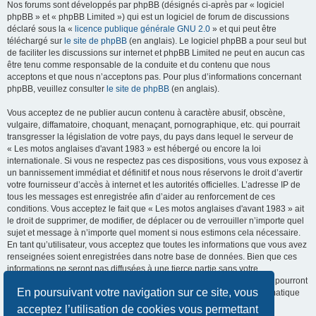
Nos forums sont développés par phpBB (désignés ci-après par « logiciel
phpBB » et « phpBB Limited ») qui est un logiciel de forum de discussions
déclaré sous la «
licence publique générale GNU 2.0
» et qui peut être
téléchargé sur
le site de phpBB
(en anglais). Le logiciel phpBB a pour seul but
de faciliter les discussions sur internet et phpBB Limited ne peut en aucun cas
être tenu comme responsable de la conduite et du contenu que nous
acceptons et que nous n’acceptons pas. Pour plus d’informations concernant
phpBB, veuillez consulter
le site de phpBB
(en anglais).
Vous acceptez de ne publier aucun contenu à caractère abusif, obscène,
vulgaire, diffamatoire, choquant, menaçant, pornographique, etc. qui pourrait
transgresser la législation de votre pays, du pays dans lequel le serveur de
« Les motos anglaises d'avant 1983 » est hébergé ou encore la loi
internationale. Si vous ne respectez pas ces dispositions, vous vous exposez à
un bannissement immédiat et définitif et nous nous réservons le droit d’avertir
votre fournisseur d’accès à internet et les autorités officielles. L’adresse IP de
tous les messages est enregistrée afin d’aider au renforcement de ces
conditions. Vous acceptez le fait que « Les motos anglaises d'avant 1983 » ait
le droit de supprimer, de modifier, de déplacer ou de verrouiller n’importe quel
sujet et message à n’importe quel moment si nous estimons cela nécessaire.
En tant qu’utilisateur, vous acceptez que toutes les informations que vous avez
renseignées soient enregistrées dans notre base de données. Bien que ces
informations ne seront pas diffusées à une tierce partie sans votre
consentement, ni « Les motos anglaises d'avant 1983 », ni phpBB, ne pourront
En poursuivant votre navigation sur ce site, vous
être tenus comme responsables en cas de tentative de piratage informatique
visant à compromettre vos données.
acceptez l’utilisation de cookies vous permettant