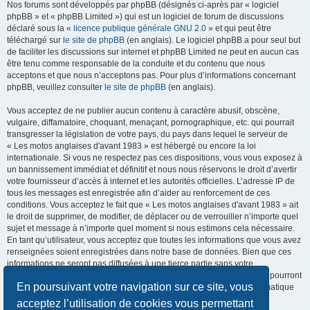
Nos forums sont développés par phpBB (désignés ci-après par « logiciel
phpBB » et « phpBB Limited ») qui est un logiciel de forum de discussions
déclaré sous la «
licence publique générale GNU 2.0
» et qui peut être
téléchargé sur
le site de phpBB
(en anglais). Le logiciel phpBB a pour seul but
de faciliter les discussions sur internet et phpBB Limited ne peut en aucun cas
être tenu comme responsable de la conduite et du contenu que nous
acceptons et que nous n’acceptons pas. Pour plus d’informations concernant
phpBB, veuillez consulter
le site de phpBB
(en anglais).
Vous acceptez de ne publier aucun contenu à caractère abusif, obscène,
vulgaire, diffamatoire, choquant, menaçant, pornographique, etc. qui pourrait
transgresser la législation de votre pays, du pays dans lequel le serveur de
« Les motos anglaises d'avant 1983 » est hébergé ou encore la loi
internationale. Si vous ne respectez pas ces dispositions, vous vous exposez à
un bannissement immédiat et définitif et nous nous réservons le droit d’avertir
votre fournisseur d’accès à internet et les autorités officielles. L’adresse IP de
tous les messages est enregistrée afin d’aider au renforcement de ces
conditions. Vous acceptez le fait que « Les motos anglaises d'avant 1983 » ait
le droit de supprimer, de modifier, de déplacer ou de verrouiller n’importe quel
sujet et message à n’importe quel moment si nous estimons cela nécessaire.
En tant qu’utilisateur, vous acceptez que toutes les informations que vous avez
renseignées soient enregistrées dans notre base de données. Bien que ces
informations ne seront pas diffusées à une tierce partie sans votre
consentement, ni « Les motos anglaises d'avant 1983 », ni phpBB, ne pourront
En poursuivant votre navigation sur ce site, vous
être tenus comme responsables en cas de tentative de piratage informatique
visant à compromettre vos données.
acceptez l’utilisation de cookies vous permettant