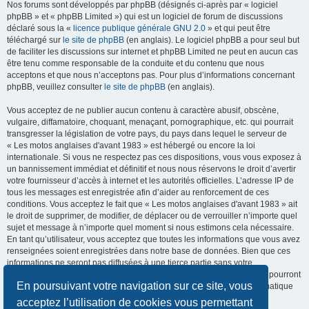
Nos forums sont développés par phpBB (désignés ci-après par « logiciel
phpBB » et « phpBB Limited ») qui est un logiciel de forum de discussions
déclaré sous la «
licence publique générale GNU 2.0
» et qui peut être
téléchargé sur
le site de phpBB
(en anglais). Le logiciel phpBB a pour seul but
de faciliter les discussions sur internet et phpBB Limited ne peut en aucun cas
être tenu comme responsable de la conduite et du contenu que nous
acceptons et que nous n’acceptons pas. Pour plus d’informations concernant
phpBB, veuillez consulter
le site de phpBB
(en anglais).
Vous acceptez de ne publier aucun contenu à caractère abusif, obscène,
vulgaire, diffamatoire, choquant, menaçant, pornographique, etc. qui pourrait
transgresser la législation de votre pays, du pays dans lequel le serveur de
« Les motos anglaises d'avant 1983 » est hébergé ou encore la loi
internationale. Si vous ne respectez pas ces dispositions, vous vous exposez à
un bannissement immédiat et définitif et nous nous réservons le droit d’avertir
votre fournisseur d’accès à internet et les autorités officielles. L’adresse IP de
tous les messages est enregistrée afin d’aider au renforcement de ces
conditions. Vous acceptez le fait que « Les motos anglaises d'avant 1983 » ait
le droit de supprimer, de modifier, de déplacer ou de verrouiller n’importe quel
sujet et message à n’importe quel moment si nous estimons cela nécessaire.
En tant qu’utilisateur, vous acceptez que toutes les informations que vous avez
renseignées soient enregistrées dans notre base de données. Bien que ces
informations ne seront pas diffusées à une tierce partie sans votre
consentement, ni « Les motos anglaises d'avant 1983 », ni phpBB, ne pourront
En poursuivant votre navigation sur ce site, vous
être tenus comme responsables en cas de tentative de piratage informatique
visant à compromettre vos données.
acceptez l’utilisation de cookies vous permettant