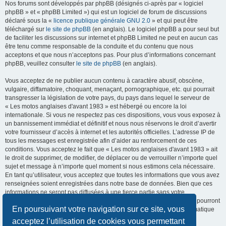
Nos forums sont développés par phpBB (désignés ci-après par « logiciel
phpBB » et « phpBB Limited ») qui est un logiciel de forum de discussions
déclaré sous la «
licence publique générale GNU 2.0
» et qui peut être
téléchargé sur
le site de phpBB
(en anglais). Le logiciel phpBB a pour seul but
de faciliter les discussions sur internet et phpBB Limited ne peut en aucun cas
être tenu comme responsable de la conduite et du contenu que nous
acceptons et que nous n’acceptons pas. Pour plus d’informations concernant
phpBB, veuillez consulter
le site de phpBB
(en anglais).
Vous acceptez de ne publier aucun contenu à caractère abusif, obscène,
vulgaire, diffamatoire, choquant, menaçant, pornographique, etc. qui pourrait
transgresser la législation de votre pays, du pays dans lequel le serveur de
« Les motos anglaises d'avant 1983 » est hébergé ou encore la loi
internationale. Si vous ne respectez pas ces dispositions, vous vous exposez à
un bannissement immédiat et définitif et nous nous réservons le droit d’avertir
votre fournisseur d’accès à internet et les autorités officielles. L’adresse IP de
tous les messages est enregistrée afin d’aider au renforcement de ces
conditions. Vous acceptez le fait que « Les motos anglaises d'avant 1983 » ait
le droit de supprimer, de modifier, de déplacer ou de verrouiller n’importe quel
sujet et message à n’importe quel moment si nous estimons cela nécessaire.
En tant qu’utilisateur, vous acceptez que toutes les informations que vous avez
renseignées soient enregistrées dans notre base de données. Bien que ces
informations ne seront pas diffusées à une tierce partie sans votre
consentement, ni « Les motos anglaises d'avant 1983 », ni phpBB, ne pourront
En poursuivant votre navigation sur ce site, vous
être tenus comme responsables en cas de tentative de piratage informatique
visant à compromettre vos données.
acceptez l’utilisation de cookies vous permettant