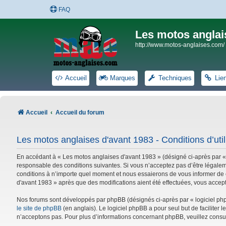
FAQ
Les motos anglai
http://www.motos-anglaises.com/
Accueil
Marques
Techniques
Lie
Accueil
Accueil du forum
Les motos anglaises d'avant 1983 - Conditions d’util
En accédant à « Les motos anglaises d'avant 1983 » (désigné ci-après par «
responsable des conditions suivantes. Si vous n’acceptez pas d’être légalem
conditions à n’importe quel moment et nous essaierons de vous informer de c
d'avant 1983 » après que des modifications aient été effectuées, vous accep
Nos forums sont développés par phpBB (désignés ci-après par « logiciel phpB
le site de phpBB
(en anglais). Le logiciel phpBB a pour seul but de facilite
n’acceptons pas. Pour plus d’informations concernant phpBB, veuillez consu