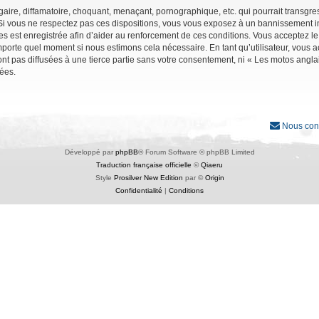
ire, diffamatoire, choquant, menaçant, pornographique, etc. qui pourrait transgres
Si vous ne respectez pas ces dispositions, vous vous exposez à un bannissement immé
ages est enregistrée afin d’aider au renforcement de ces conditions. Vous acceptez le
importe quel moment si nous estimons cela nécessaire. En tant qu’utilisateur, vous
nt pas diffusées à une tierce partie sans votre consentement, ni « Les motos angl
ées.
Nous con
Développé par
phpBB
® Forum Software © phpBB Limited
Traduction française officielle
©
Qiaeru
Style
Prosilver New Edition
par ©
Origin
Confidentialité
|
Conditions