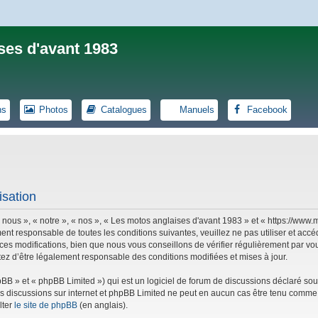
ses d'avant 1983
ns
Photos
Catalogues
Manuels
Facebook
isation
 nous », « notre », « nos », « Les motos anglaises d'avant 1983 » et « https://ww
ent responsable de toutes les conditions suivantes, veuillez ne pas utiliser et ac
es modifications, bien que nous vous conseillons de vérifier régulièrement par vou
tez d’être légalement responsable des conditions modifiées et mises à jour.
B » et « phpBB Limited ») qui est un logiciel de forum de discussions déclaré sou
r les discussions sur internet et phpBB Limited ne peut en aucun cas être tenu co
lter
le site de phpBB
(en anglais).