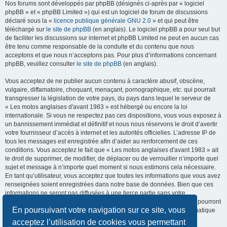
Nos forums sont développés par phpBB (désignés ci-après par « logiciel
phpBB » et « phpBB Limited ») qui est un logiciel de forum de discussions
déclaré sous la «
licence publique générale GNU 2.0
» et qui peut être
téléchargé sur
le site de phpBB
(en anglais). Le logiciel phpBB a pour seul but
de faciliter les discussions sur internet et phpBB Limited ne peut en aucun cas
être tenu comme responsable de la conduite et du contenu que nous
acceptons et que nous n’acceptons pas. Pour plus d’informations concernant
phpBB, veuillez consulter
le site de phpBB
(en anglais).
Vous acceptez de ne publier aucun contenu à caractère abusif, obscène,
vulgaire, diffamatoire, choquant, menaçant, pornographique, etc. qui pourrait
transgresser la législation de votre pays, du pays dans lequel le serveur de
« Les motos anglaises d'avant 1983 » est hébergé ou encore la loi
internationale. Si vous ne respectez pas ces dispositions, vous vous exposez à
un bannissement immédiat et définitif et nous nous réservons le droit d’avertir
votre fournisseur d’accès à internet et les autorités officielles. L’adresse IP de
tous les messages est enregistrée afin d’aider au renforcement de ces
conditions. Vous acceptez le fait que « Les motos anglaises d'avant 1983 » ait
le droit de supprimer, de modifier, de déplacer ou de verrouiller n’importe quel
sujet et message à n’importe quel moment si nous estimons cela nécessaire.
En tant qu’utilisateur, vous acceptez que toutes les informations que vous avez
renseignées soient enregistrées dans notre base de données. Bien que ces
informations ne seront pas diffusées à une tierce partie sans votre
consentement, ni « Les motos anglaises d'avant 1983 », ni phpBB, ne pourront
En poursuivant votre navigation sur ce site, vous
être tenus comme responsables en cas de tentative de piratage informatique
visant à compromettre vos données.
acceptez l’utilisation de cookies vous permettant