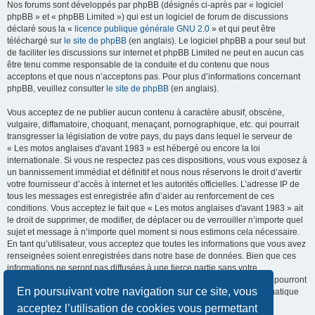
Nos forums sont développés par phpBB (désignés ci-après par « logiciel
phpBB » et « phpBB Limited ») qui est un logiciel de forum de discussions
déclaré sous la «
licence publique générale GNU 2.0
» et qui peut être
téléchargé sur
le site de phpBB
(en anglais). Le logiciel phpBB a pour seul but
de faciliter les discussions sur internet et phpBB Limited ne peut en aucun cas
être tenu comme responsable de la conduite et du contenu que nous
acceptons et que nous n’acceptons pas. Pour plus d’informations concernant
phpBB, veuillez consulter
le site de phpBB
(en anglais).
Vous acceptez de ne publier aucun contenu à caractère abusif, obscène,
vulgaire, diffamatoire, choquant, menaçant, pornographique, etc. qui pourrait
transgresser la législation de votre pays, du pays dans lequel le serveur de
« Les motos anglaises d'avant 1983 » est hébergé ou encore la loi
internationale. Si vous ne respectez pas ces dispositions, vous vous exposez à
un bannissement immédiat et définitif et nous nous réservons le droit d’avertir
votre fournisseur d’accès à internet et les autorités officielles. L’adresse IP de
tous les messages est enregistrée afin d’aider au renforcement de ces
conditions. Vous acceptez le fait que « Les motos anglaises d'avant 1983 » ait
le droit de supprimer, de modifier, de déplacer ou de verrouiller n’importe quel
sujet et message à n’importe quel moment si nous estimons cela nécessaire.
En tant qu’utilisateur, vous acceptez que toutes les informations que vous avez
renseignées soient enregistrées dans notre base de données. Bien que ces
informations ne seront pas diffusées à une tierce partie sans votre
consentement, ni « Les motos anglaises d'avant 1983 », ni phpBB, ne pourront
En poursuivant votre navigation sur ce site, vous
être tenus comme responsables en cas de tentative de piratage informatique
visant à compromettre vos données.
acceptez l’utilisation de cookies vous permettant