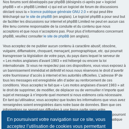
Nos forums sont développés par phpBB (désignés ci-après par « logiciel
phpBB » et « phpBB Limited ») qui est un logiciel de forum de discussions
déclaré sous la «
licence publique générale GNU 2.0
» et qui peut être
téléchargé sur
le site de phpBB
(en anglais). Le logiciel phpBB a pour seul but
de faciliter les discussions sur internet et phpBB Limited ne peut en aucun cas
être tenu comme responsable de la conduite et du contenu que nous
acceptons et que nous n’acceptons pas. Pour plus d’informations concernant
phpBB, veuillez consulter
le site de phpBB
(en anglais).
Vous acceptez de ne publier aucun contenu à caractère abusif, obscène,
vulgaire, diffamatoire, choquant, menaçant, pornographique, etc. qui pourrait
transgresser la législation de votre pays, du pays dans lequel le serveur de
« Les motos anglaises d'avant 1983 » est hébergé ou encore la loi
internationale. Si vous ne respectez pas ces dispositions, vous vous exposez à
un bannissement immédiat et définitif et nous nous réservons le droit d’avertir
votre fournisseur d’accès à internet et les autorités officielles. L’adresse IP de
tous les messages est enregistrée afin d’aider au renforcement de ces
conditions. Vous acceptez le fait que « Les motos anglaises d'avant 1983 » ait
le droit de supprimer, de modifier, de déplacer ou de verrouiller n’importe quel
sujet et message à n’importe quel moment si nous estimons cela nécessaire.
En tant qu’utilisateur, vous acceptez que toutes les informations que vous avez
renseignées soient enregistrées dans notre base de données. Bien que ces
informations ne seront pas diffusées à une tierce partie sans votre
consentement, ni « Les motos anglaises d'avant 1983 », ni phpBB, ne pourront
En poursuivant votre navigation sur ce site, vous
être tenus comme responsables en cas de tentative de piratage informatique
visant à compromettre vos données.
acceptez l’utilisation de cookies vous permettant