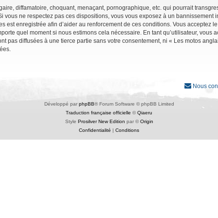
ire, diffamatoire, choquant, menaçant, pornographique, etc. qui pourrait transgres
Si vous ne respectez pas ces dispositions, vous vous exposez à un bannissement immé
ages est enregistrée afin d’aider au renforcement de ces conditions. Vous acceptez le
importe quel moment si nous estimons cela nécessaire. En tant qu’utilisateur, vous
nt pas diffusées à une tierce partie sans votre consentement, ni « Les motos angl
ées.
Nous con
Développé par
phpBB
® Forum Software © phpBB Limited
Traduction française officielle
©
Qiaeru
Style
Prosilver New Edition
par ©
Origin
Confidentialité
|
Conditions