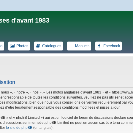
ses d'avant 1983
ns
Photos
Catalogues
Manuels
Facebook
isation
 nous », « notre », « nos », « Les motos anglaises d'avant 1983 » et « https://ww
ent responsable de toutes les conditions suivantes, veuillez ne pas utiliser et ac
es modifications, bien que nous vous conseillons de vérifier régulièrement par vou
tez d’être légalement responsable des conditions modifiées et mises à jour.
B » et « phpBB Limited ») qui est un logiciel de forum de discussions déclaré sou
r les discussions sur internet et phpBB Limited ne peut en aucun cas être tenu co
lter
le site de phpBB
(en anglais).