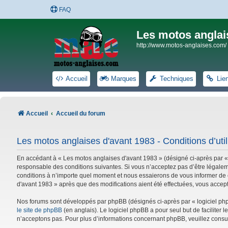
FAQ
Les motos anglai
http://www.motos-anglaises.com/
Accueil
Marques
Techniques
Lie
Accueil
Accueil du forum
Les motos anglaises d'avant 1983 - Conditions d’util
En accédant à « Les motos anglaises d'avant 1983 » (désigné ci-après par «
responsable des conditions suivantes. Si vous n’acceptez pas d’être légalem
conditions à n’importe quel moment et nous essaierons de vous informer de c
d'avant 1983 » après que des modifications aient été effectuées, vous accep
Nos forums sont développés par phpBB (désignés ci-après par « logiciel phpB
le site de phpBB
(en anglais). Le logiciel phpBB a pour seul but de facilite
n’acceptons pas. Pour plus d’informations concernant phpBB, veuillez consu