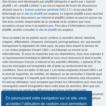
Nos forums sont développés par phpBB (désignés ci-après par « logiciel
phpBB » et « phpBB Limited ») qui est un logiciel de forum de discussions
déclaré sous la «
licence publique générale GNU 2.0
» et qui peut être
téléchargé sur
le site de phpBB
(en anglais). Le logiciel phpBB a pour seul but
de faciliter les discussions sur internet et phpBB Limited ne peut en aucun cas
être tenu comme responsable de la conduite et du contenu que nous
acceptons et que nous n’acceptons pas. Pour plus d’informations concernant
phpBB, veuillez consulter
le site de phpBB
(en anglais).
Vous acceptez de ne publier aucun contenu à caractère abusif, obscène,
vulgaire, diffamatoire, choquant, menaçant, pornographique, etc. qui pourrait
transgresser la législation de votre pays, du pays dans lequel le serveur de
« Les motos anglaises d'avant 1983 » est hébergé ou encore la loi
internationale. Si vous ne respectez pas ces dispositions, vous vous exposez à
un bannissement immédiat et définitif et nous nous réservons le droit d’avertir
votre fournisseur d’accès à internet et les autorités officielles. L’adresse IP de
tous les messages est enregistrée afin d’aider au renforcement de ces
conditions. Vous acceptez le fait que « Les motos anglaises d'avant 1983 » ait
le droit de supprimer, de modifier, de déplacer ou de verrouiller n’importe quel
sujet et message à n’importe quel moment si nous estimons cela nécessaire.
En tant qu’utilisateur, vous acceptez que toutes les informations que vous avez
renseignées soient enregistrées dans notre base de données. Bien que ces
informations ne seront pas diffusées à une tierce partie sans votre
consentement, ni « Les motos anglaises d'avant 1983 », ni phpBB, ne pourront
En poursuivant votre navigation sur ce site, vous
être tenus comme responsables en cas de tentative de piratage informatique
visant à compromettre vos données.
acceptez l’utilisation de cookies vous permettant