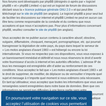
Nos forums sont développés par phpBB (désignés ci-après par « logiciel
phpBB » et « phpBB Limited ») qui est un logiciel de forum de discussions
déclaré sous la «
licence publique générale GNU 2.0
» et qui peut être
téléchargé sur
le site de phpBB
(en anglais). Le logiciel phpBB a pour seul but
de faciliter les discussions sur internet et phpBB Limited ne peut en aucun cas
être tenu comme responsable de la conduite et du contenu que nous
acceptons et que nous n’acceptons pas. Pour plus d’informations concernant
phpBB, veuillez consulter
le site de phpBB
(en anglais).
Vous acceptez de ne publier aucun contenu à caractère abusif, obscène,
vulgaire, diffamatoire, choquant, menaçant, pornographique, etc. qui pourrait
transgresser la législation de votre pays, du pays dans lequel le serveur de
« Les motos anglaises d'avant 1983 » est hébergé ou encore la loi
internationale. Si vous ne respectez pas ces dispositions, vous vous exposez à
un bannissement immédiat et définitif et nous nous réservons le droit d’avertir
votre fournisseur d’accès à internet et les autorités officielles. L’adresse IP de
tous les messages est enregistrée afin d’aider au renforcement de ces
conditions. Vous acceptez le fait que « Les motos anglaises d'avant 1983 » ait
le droit de supprimer, de modifier, de déplacer ou de verrouiller n’importe quel
sujet et message à n’importe quel moment si nous estimons cela nécessaire.
En tant qu’utilisateur, vous acceptez que toutes les informations que vous avez
renseignées soient enregistrées dans notre base de données. Bien que ces
informations ne seront pas diffusées à une tierce partie sans votre
consentement, ni « Les motos anglaises d'avant 1983 », ni phpBB, ne pourront
En poursuivant votre navigation sur ce site, vous
être tenus comme responsables en cas de tentative de piratage informatique
visant à compromettre vos données.
acceptez l’utilisation de cookies vous permettant