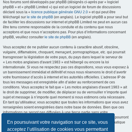
Nos forums sont développés par phpBB (désignés ci-après par « logiciel
phpBB » et « phpBB Limited ») qui est un logiciel de forum de discussions
déclaré sous la «
licence publique générale GNU 2.0
» et qui peut être
téléchargé sur
le site de phpBB
(en anglais). Le logiciel phpBB a pour seul but
de faciliter les discussions sur internet et phpBB Limited ne peut en aucun cas
être tenu comme responsable de la conduite et du contenu que nous
acceptons et que nous n’acceptons pas. Pour plus d’informations concernant
phpBB, veuillez consulter
le site de phpBB
(en anglais).
Vous acceptez de ne publier aucun contenu à caractère abusif, obscène,
vulgaire, diffamatoire, choquant, menaçant, pornographique, etc. qui pourrait
transgresser la législation de votre pays, du pays dans lequel le serveur de
« Les motos anglaises d'avant 1983 » est hébergé ou encore la loi
internationale. Si vous ne respectez pas ces dispositions, vous vous exposez à
un bannissement immédiat et définitif et nous nous réservons le droit d’avertir
votre fournisseur d’accès à internet et les autorités officielles. L’adresse IP de
tous les messages est enregistrée afin d’aider au renforcement de ces
conditions. Vous acceptez le fait que « Les motos anglaises d'avant 1983 » ait
le droit de supprimer, de modifier, de déplacer ou de verrouiller n’importe quel
sujet et message à n’importe quel moment si nous estimons cela nécessaire.
En tant qu’utilisateur, vous acceptez que toutes les informations que vous avez
renseignées soient enregistrées dans notre base de données. Bien que ces
informations ne seront pas diffusées à une tierce partie sans votre
consentement, ni « Les motos anglaises d'avant 1983 », ni phpBB, ne pourront
En poursuivant votre navigation sur ce site, vous
être tenus comme responsables en cas de tentative de piratage informatique
visant à compromettre vos données.
acceptez l’utilisation de cookies vous permettant