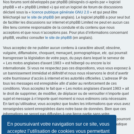
Nos forums sont développés par phpBB (désignés ci-après par « logiciel
phpBB » et « phpBB Limited ») qui est un logiciel de forum de discussions
déclaré sous la «
licence publique générale GNU 2.0
» et qui peut être
téléchargé sur
le site de phpBB
(en anglais). Le logiciel phpBB a pour seul but
de faciliter les discussions sur internet et phpBB Limited ne peut en aucun cas
être tenu comme responsable de la conduite et du contenu que nous
acceptons et que nous n’acceptons pas. Pour plus d’informations concernant
phpBB, veuillez consulter
le site de phpBB
(en anglais).
Vous acceptez de ne publier aucun contenu à caractère abusif, obscène,
vulgaire, diffamatoire, choquant, menaçant, pornographique, etc. qui pourrait
transgresser la législation de votre pays, du pays dans lequel le serveur de
« Les motos anglaises d'avant 1983 » est hébergé ou encore la loi
internationale. Si vous ne respectez pas ces dispositions, vous vous exposez à
un bannissement immédiat et définitif et nous nous réservons le droit d’avertir
votre fournisseur d’accès à internet et les autorités officielles. L’adresse IP de
tous les messages est enregistrée afin d’aider au renforcement de ces
conditions. Vous acceptez le fait que « Les motos anglaises d'avant 1983 » ait
le droit de supprimer, de modifier, de déplacer ou de verrouiller n’importe quel
sujet et message à n’importe quel moment si nous estimons cela nécessaire.
En tant qu’utilisateur, vous acceptez que toutes les informations que vous avez
renseignées soient enregistrées dans notre base de données. Bien que ces
informations ne seront pas diffusées à une tierce partie sans votre
consentement, ni « Les motos anglaises d'avant 1983 », ni phpBB, ne pourront
En poursuivant votre navigation sur ce site, vous
être tenus comme responsables en cas de tentative de piratage informatique
visant à compromettre vos données.
acceptez l’utilisation de cookies vous permettant