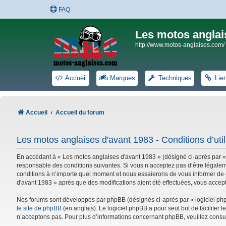
FAQ
Les motos anglai
http://www.motos-anglaises.com/
Accueil
Marques
Techniques
Lie
Accueil
Accueil du forum
Les motos anglaises d'avant 1983 - Conditions d’util
En accédant à « Les motos anglaises d'avant 1983 » (désigné ci-après par «
responsable des conditions suivantes. Si vous n’acceptez pas d’être légalem
conditions à n’importe quel moment et nous essaierons de vous informer de c
d'avant 1983 » après que des modifications aient été effectuées, vous accep
Nos forums sont développés par phpBB (désignés ci-après par « logiciel phpB
le site de phpBB
(en anglais). Le logiciel phpBB a pour seul but de facilite
n’acceptons pas. Pour plus d’informations concernant phpBB, veuillez consu