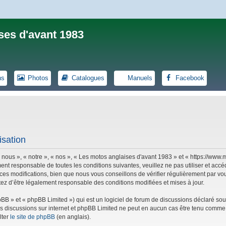
ses d'avant 1983
ns
Photos
Catalogues
Manuels
Facebook
isation
 nous », « notre », « nos », « Les motos anglaises d'avant 1983 » et « https://ww
ent responsable de toutes les conditions suivantes, veuillez ne pas utiliser et ac
es modifications, bien que nous vous conseillons de vérifier régulièrement par vou
tez d’être légalement responsable des conditions modifiées et mises à jour.
B » et « phpBB Limited ») qui est un logiciel de forum de discussions déclaré sou
r les discussions sur internet et phpBB Limited ne peut en aucun cas être tenu co
lter
le site de phpBB
(en anglais).