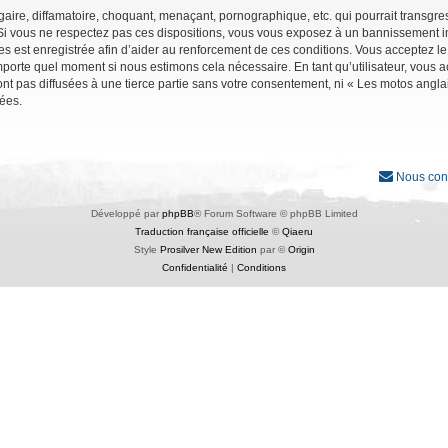
ire, diffamatoire, choquant, menaçant, pornographique, etc. qui pourrait transgres
Si vous ne respectez pas ces dispositions, vous vous exposez à un bannissement immé
ages est enregistrée afin d’aider au renforcement de ces conditions. Vous acceptez le
importe quel moment si nous estimons cela nécessaire. En tant qu’utilisateur, vous
nt pas diffusées à une tierce partie sans votre consentement, ni « Les motos angl
ées.
Nous con
Développé par
phpBB
® Forum Software © phpBB Limited
Traduction française officielle
©
Qiaeru
Style
Prosilver New Edition
par ©
Origin
Confidentialité
|
Conditions