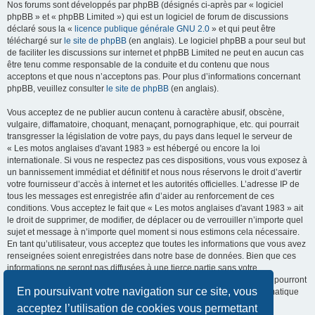
Nos forums sont développés par phpBB (désignés ci-après par « logiciel
phpBB » et « phpBB Limited ») qui est un logiciel de forum de discussions
déclaré sous la «
licence publique générale GNU 2.0
» et qui peut être
téléchargé sur
le site de phpBB
(en anglais). Le logiciel phpBB a pour seul but
de faciliter les discussions sur internet et phpBB Limited ne peut en aucun cas
être tenu comme responsable de la conduite et du contenu que nous
acceptons et que nous n’acceptons pas. Pour plus d’informations concernant
phpBB, veuillez consulter
le site de phpBB
(en anglais).
Vous acceptez de ne publier aucun contenu à caractère abusif, obscène,
vulgaire, diffamatoire, choquant, menaçant, pornographique, etc. qui pourrait
transgresser la législation de votre pays, du pays dans lequel le serveur de
« Les motos anglaises d'avant 1983 » est hébergé ou encore la loi
internationale. Si vous ne respectez pas ces dispositions, vous vous exposez à
un bannissement immédiat et définitif et nous nous réservons le droit d’avertir
votre fournisseur d’accès à internet et les autorités officielles. L’adresse IP de
tous les messages est enregistrée afin d’aider au renforcement de ces
conditions. Vous acceptez le fait que « Les motos anglaises d'avant 1983 » ait
le droit de supprimer, de modifier, de déplacer ou de verrouiller n’importe quel
sujet et message à n’importe quel moment si nous estimons cela nécessaire.
En tant qu’utilisateur, vous acceptez que toutes les informations que vous avez
renseignées soient enregistrées dans notre base de données. Bien que ces
informations ne seront pas diffusées à une tierce partie sans votre
consentement, ni « Les motos anglaises d'avant 1983 », ni phpBB, ne pourront
En poursuivant votre navigation sur ce site, vous
être tenus comme responsables en cas de tentative de piratage informatique
visant à compromettre vos données.
acceptez l’utilisation de cookies vous permettant