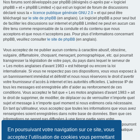
Nos forums sont développés par phpBB (désignés ci-après par « logiciel
phpBB » et « phpBB Limited ») qui est un logiciel de forum de discussions
déclaré sous la «
licence publique générale GNU 2.0
» et qui peut être
téléchargé sur
le site de phpBB
(en anglais). Le logiciel phpBB a pour seul but
de faciliter les discussions sur internet et phpBB Limited ne peut en aucun cas
être tenu comme responsable de la conduite et du contenu que nous
acceptons et que nous n’acceptons pas. Pour plus d’informations concernant
phpBB, veuillez consulter
le site de phpBB
(en anglais).
Vous acceptez de ne publier aucun contenu à caractère abusif, obscène,
vulgaire, diffamatoire, choquant, menaçant, pornographique, etc. qui pourrait
transgresser la législation de votre pays, du pays dans lequel le serveur de
« Les motos anglaises d'avant 1983 » est hébergé ou encore la loi
internationale. Si vous ne respectez pas ces dispositions, vous vous exposez à
un bannissement immédiat et définitif et nous nous réservons le droit d’avertir
votre fournisseur d’accès à internet et les autorités officielles. L’adresse IP de
tous les messages est enregistrée afin d’aider au renforcement de ces
conditions. Vous acceptez le fait que « Les motos anglaises d'avant 1983 » ait
le droit de supprimer, de modifier, de déplacer ou de verrouiller n’importe quel
sujet et message à n’importe quel moment si nous estimons cela nécessaire.
En tant qu’utilisateur, vous acceptez que toutes les informations que vous avez
renseignées soient enregistrées dans notre base de données. Bien que ces
informations ne seront pas diffusées à une tierce partie sans votre
consentement, ni « Les motos anglaises d'avant 1983 », ni phpBB, ne pourront
En poursuivant votre navigation sur ce site, vous
être tenus comme responsables en cas de tentative de piratage informatique
visant à compromettre vos données.
acceptez l’utilisation de cookies vous permettant