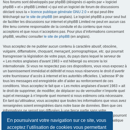
Nos forums sont développés par phpBB (désignés ci-après par « logiciel
phpBB » et « phpBB Limited ») qui est un logiciel de forum de discussions
déclaré sous la «
licence publique générale GNU 2.0
» et qui peut être
téléchargé sur
le site de phpBB
(en anglais). Le logiciel phpBB a pour seul but
de faciliter les discussions sur internet et phpBB Limited ne peut en aucun cas
être tenu comme responsable de la conduite et du contenu que nous
acceptons et que nous n’acceptons pas. Pour plus d’informations concernant
phpBB, veuillez consulter
le site de phpBB
(en anglais).
Vous acceptez de ne publier aucun contenu à caractère abusif, obscène,
vulgaire, diffamatoire, choquant, menaçant, pornographique, etc. qui pourrait
transgresser la législation de votre pays, du pays dans lequel le serveur de
« Les motos anglaises d'avant 1983 » est hébergé ou encore la loi
internationale. Si vous ne respectez pas ces dispositions, vous vous exposez à
un bannissement immédiat et définitif et nous nous réservons le droit d’avertir
votre fournisseur d’accès à internet et les autorités officielles. L’adresse IP de
tous les messages est enregistrée afin d’aider au renforcement de ces
conditions. Vous acceptez le fait que « Les motos anglaises d'avant 1983 » ait
le droit de supprimer, de modifier, de déplacer ou de verrouiller n’importe quel
sujet et message à n’importe quel moment si nous estimons cela nécessaire.
En tant qu’utilisateur, vous acceptez que toutes les informations que vous avez
renseignées soient enregistrées dans notre base de données. Bien que ces
informations ne seront pas diffusées à une tierce partie sans votre
consentement, ni « Les motos anglaises d'avant 1983 », ni phpBB, ne pourront
En poursuivant votre navigation sur ce site, vous
être tenus comme responsables en cas de tentative de piratage informatique
visant à compromettre vos données.
acceptez l’utilisation de cookies vous permettant