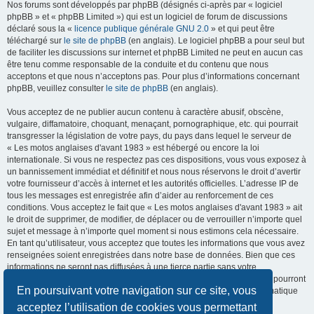
Nos forums sont développés par phpBB (désignés ci-après par « logiciel
phpBB » et « phpBB Limited ») qui est un logiciel de forum de discussions
déclaré sous la «
licence publique générale GNU 2.0
» et qui peut être
téléchargé sur
le site de phpBB
(en anglais). Le logiciel phpBB a pour seul but
de faciliter les discussions sur internet et phpBB Limited ne peut en aucun cas
être tenu comme responsable de la conduite et du contenu que nous
acceptons et que nous n’acceptons pas. Pour plus d’informations concernant
phpBB, veuillez consulter
le site de phpBB
(en anglais).
Vous acceptez de ne publier aucun contenu à caractère abusif, obscène,
vulgaire, diffamatoire, choquant, menaçant, pornographique, etc. qui pourrait
transgresser la législation de votre pays, du pays dans lequel le serveur de
« Les motos anglaises d'avant 1983 » est hébergé ou encore la loi
internationale. Si vous ne respectez pas ces dispositions, vous vous exposez à
un bannissement immédiat et définitif et nous nous réservons le droit d’avertir
votre fournisseur d’accès à internet et les autorités officielles. L’adresse IP de
tous les messages est enregistrée afin d’aider au renforcement de ces
conditions. Vous acceptez le fait que « Les motos anglaises d'avant 1983 » ait
le droit de supprimer, de modifier, de déplacer ou de verrouiller n’importe quel
sujet et message à n’importe quel moment si nous estimons cela nécessaire.
En tant qu’utilisateur, vous acceptez que toutes les informations que vous avez
renseignées soient enregistrées dans notre base de données. Bien que ces
informations ne seront pas diffusées à une tierce partie sans votre
consentement, ni « Les motos anglaises d'avant 1983 », ni phpBB, ne pourront
En poursuivant votre navigation sur ce site, vous
être tenus comme responsables en cas de tentative de piratage informatique
visant à compromettre vos données.
acceptez l’utilisation de cookies vous permettant